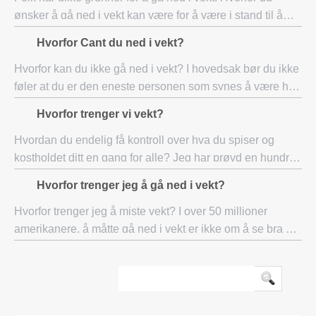
ønsker å gå ned i vekt kan være for å være i stand til å
bære stilige klær, ikke skamme seg over vekten din, gå til
Hvorfor Cant du ned i vekt?
stranden med venner, være i s
Hvorfor kan du ikke gå ned i vekt? I hovedsak bør du ikke
føler at du er den eneste personen som synes å være har
en hard tid å finne relevant informasjon på internett. Vi
Hvorfor trenger vi vekt?
kjenner alle følelsen av å
Hvordan du endelig få kontroll over hva du spiser og
kostholdet ditt en gang for alle? Jeg har prøvd en hundre
diets- del arbeid for en kort tid, men til syvende og sist de
Hvorfor trenger jeg å gå ned i vekt?
lar meg følelsen frustrert
Hvorfor trenger jeg å miste vekt? I over 50 millioner
amerikanere, å måtte gå ned i vekt er ikke om å se bra ut i
den nye kjolen, drakten de hadde i fjor, eller deres strand
slitasje. Snakker om gode