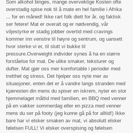
Som alkohol binges, mange overvektige Kosten ofte
overstadig spise nok til å mate en hel familie i Afrika
... for en måned! Ikke rart folk diett for år, og faktisk
ser fetere! Mat er overalt og er nødvendig, vår
viljestyrke er stadig jobber overtid med cravings
kommer inn venstre til høyre og sentrum, og uansett
hvor sterke vi er, til slutt vi bukke til
pressure.Overweight individer synes å ha en større
forståelse for mat. De ulike smaker, teksturer og
dufter. Mat gjør oss mer komfortable i perioder med
tretthet og stress. Det hjelper oss nyte mer av
situasjoner, enten det er å vandre langs stranden med
kjæresten din mens du spiser en iskrem, nyter en stor
hjemmelaget måltid med familien, en BBQ med venner
på en vakker sommerdag eller en pizza med venner
mens du ser på footy (jeg kunne gå på for alltid!) Ikke
bare har vi elsker smaken av mat, vi absolutt elsker
følelsen FULL! Vi elsker overspising og følelsen