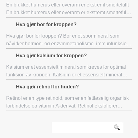
En brukket humerus eller overarm er ekstremt smertefullt
En brukket humerus eller overarm er ekstremt smertefullt,
og pasienten kan ikke være i stand til å bevege armen.
Hva gjør bor for kroppen?
Noen ganger kan den radiale
Hva gjør bor for kroppen? Bor er et spormineral som
påvirker hormon- og enzymmetabolisme, immunfunksjon,
beindannelse, hjernefunksjon og andre systemer i kropp.
Hva gjør kalsium for kroppen?
Bor er et spormineral som finnes i
Kalsium er et essensielt mineral som kreves for optimal
funksjon av kroppen. Kalsium er et essensielt mineral
som kreves for optimal funksjon av kroppen. Kalsium
Hva gjør retinol for huden?
hjelper kroppen på følgende måter:
Retinol er en type retinoid, som er en fettløselig organisk
forbindelse og vitamin A-derivat. Retinol eksfolierer
huden, øker hudcelleomsetningen og stimulerer
kollagensyntesen. Det regnes som gull