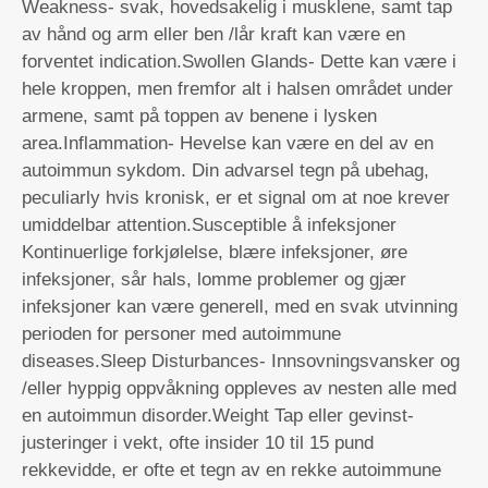
Weakness- svak, hovedsakelig i musklene, samt tap
av hånd og arm eller ben /lår kraft kan være en
forventet indication.Swollen Glands- Dette kan være i
hele kroppen, men fremfor alt i halsen området under
armene, samt på toppen av benene i lysken
area.Inflammation- Hevelse kan være en del av en
autoimmun sykdom. Din advarsel tegn på ubehag,
peculiarly hvis kronisk, er et signal om at noe krever
umiddelbar attention.Susceptible å infeksjoner
Kontinuerlige forkjølelse, blære infeksjoner, øre
infeksjoner, sår hals, lomme problemer og gjær
infeksjoner kan være generell, med en svak utvinning
perioden for personer med autoimmune
diseases.Sleep Disturbances- Innsovningsvansker og
/eller hyppig oppvåkning oppleves av nesten alle med
en autoimmun disorder.Weight Tap eller gevinst-
justeringer i vekt, ofte insider 10 til 15 pund
rekkevidde, er ofte et tegn av en rekke autoimmune