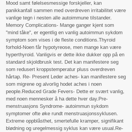
Mood samt følelsesmessige forskjeller, kan
panikkanfall sammen med overdreven irritabilitet være
vanlige tegn i nesten alle autoimmune tilstander.
Memory Complications- Mange ganger kjent som
"mind tåke", er egentlig en vanlig autoimmun sykdom
symptom som vises i de fleste conditions.Thyroid
forhold-Noen får hypotyreose, men mange kan være
hyperthyroid. Vanligvis er dette ikke dukker opp på en
standard skjoldbrusk test. Det kan manifestere seg
som redusert kroppstemperatur pluss overdreven
hårtap. Re- Present Leder aches- kan manifestere seg
som migrene og alvorlig hodet aches i noen
people.Reduced Grade Fevers- Dette er svært vanlig,
med noen mennesker å ha dette hver day.Pre-
menstruasjons Syndrome- autoimmun sykdom
symptomer ofte øke rundt menstruasjonssyklusen.
Extreme oppblåsthet, smertefulle kramper, signifikant
blødning og uregelmessig syklus kan være usual.Re-