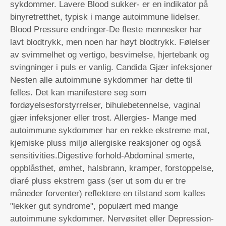
sykdommer. Lavere Blood sukker- er en indikator på
binyretretthet, typisk i mange autoimmune lidelser.
Blood Pressure endringer-De fleste mennesker har
lavt blodtrykk, men noen har høyt blodtrykk. Følelser
av svimmelhet og vertigo, besvimelse, hjertebank og
svingninger i puls er vanlig. Candida Gjær infeksjoner
Nesten alle autoimmune sykdommer har dette til
felles. Det kan manifestere seg som
fordøyelsesforstyrrelser, bihulebetennelse, vaginal
gjær infeksjoner eller trost. Allergies- Mange med
autoimmune sykdommer har en rekke ekstreme mat,
kjemiske pluss miljø allergiske reaksjoner og også
sensitivities.Digestive forhold-Abdominal smerte,
oppblåsthet, ømhet, halsbrann, kramper, forstoppelse,
diaré pluss ekstrem gass (ser ut som du er tre
måneder forventer) reflektere en tilstand som kalles
"lekker gut syndrome", populært med mange
autoimmune sykdommer. Nervøsitet eller Depression-