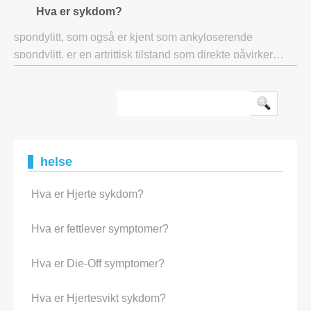
med et nytt show på NBC. To tiår etter hans diagnose av
Hva er sykdom?
Parkinsons sykdom, forblir han en vo
spondylitt, som også er kjent som ankyloserende
spondylitt, er en artrittisk tilstand som direkte påvirker
ryggraden. Det fører til kroniske smerter og generelt
ubehag i øvre og nedre del av ryggen. P
helse
Hva er Hjerte sykdom?
Hva er fettlever symptomer?
Hva er Die-Off symptomer?
Hva er Hjertesvikt sykdom?