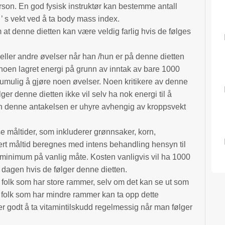
rson. En god fysisk instruktør kan bestemme antall
 ’ s vekt ved å ta body mass index.
at denne dietten kan være veldig farlig hvis de følges
g eller andre øvelser når han /hun er på denne dietten
noen lagret energi på grunn av inntak av bare 1000
 umulig å gjøre noen øvelser. Noen kritikere av denne
ger denne dietten ikke vil selv ha nok energi til å
en denne antakelsen er uhyre avhengig av kroppsvekt
se måltider, som inkluderer grønnsaker, korn,
Hvert måltid beregnes med intens behandling hensyn til
t minimum på vanlig måte. Kosten vanligvis vil ha 1000
v dagen hvis de følger denne dietten.
or folk som har store rammer, selv om det kan se ut som
 folk som har mindre rammer kan ta opp dette
er godt å ta vitamintilskudd regelmessig når man følger