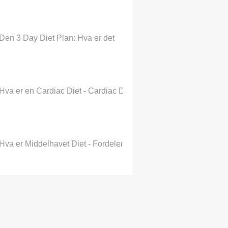
Den 3 Day Diet Plan: Hva er det
Hva er en Cardiac Diet - Cardiac Diet Plan & Food List
Hva er Middelhavet Diet - Fordelene ved Middelhavet Diet Plan