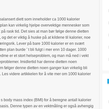
balansert diett som inneholder ca 1000 kalorier
 plan kan virkelig hjelpe overvektige mennesker som
t på rask tid. Det sies at man bør følge denne dietten
og det er viktig å huske på at kildene til kalorier, noe
ringsrik. Lever på bare 1000 kalorier er en svært
en plan burde ’ t bli fulgt i mer enn 10 dager. 1000
 fedme er et stort helseproblem, og man må ned i vekt
eproblemer. Imidlertid har denne dietten noen
m følger denne dietten noen ganger kan virkelig bli
Les videre artikkelen for å vite mer om 1000 kalorier
 ’ s body mass index (BMI) for å beregne antall kalorier
 basis. Denne typen av en vektmåling er også avhengig