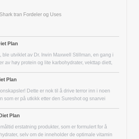
 Shark tran Fordeler og Uses
Diet Plan
t, ble utviklet av Dr. Irwin Maxwell Stillman, en gang i
r av høy protein og lite karbohydrater, vekttap diett,
iet Plan
nskapsler! Dette er nok til å drive terror inn i noen
n som er på utkikk etter den Sureshot og snarvei
Diet Plan
åltid erstatning produkter, som er formulert for å
bohydrater, selv om de inneholder de optimale vitamin