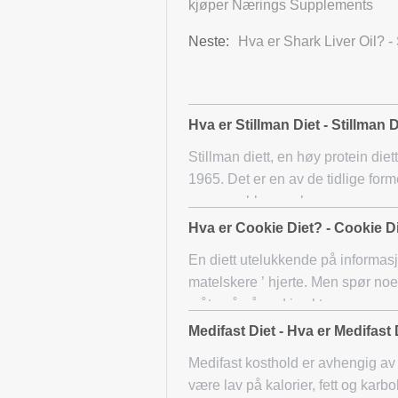
kjøper Nærings Supplements
Neste:
Hva er Shark Liver Oil? -
Hva er Stillman Diet - Stillman 
Stillman diett, en høy protein diet
1965. Det er en av de tidlige forme
noe som ble ganske
Hva er Cookie Diet? - Cookie D
En diett utelukkende på informasjo
matelskere ’ hjerte. Men spør noe
måten å gå ned i vekt,
Medifast Diet - Hva er Medifast 
Medifast kosthold er avhengig av m
være lav på kalorier, fett og kar