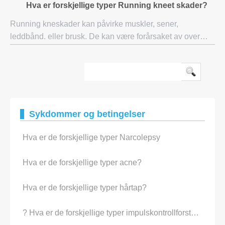
Hva er forskjellige typer Running kneet skader?
røyking, slik som tannkjøttet og patc
Running kneskader kan påvirke muskler, sener,
leddbånd, eller brusk. De kan være forårsaket av over
opplæring, muskelsvakhet eller tetthet, eller dårlig kjører
form, blant annet. Noen av de vanligste
Sykdommer og betingelser
Hva er de forskjellige typer Narcolepsy
Hva er de forskjellige typer acne?
Hva er de forskjellige typer hårtap?
? Hva er de forskjellige typer impulskontrollforstyrrelser