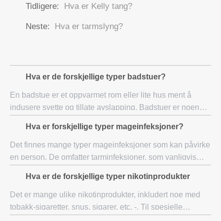
Tidligere:
Hva er Kelly tang?
Neste:
Hva er tarmslyng?
Hva er de forskjellige typer badstuer?
En badstue er et oppvarmet rom eller lite hus ment å
indusere svette og tillate avslapping. Badstuer er noen
ganger brukt til terapeutiske formål også. Badstuer har
Hva er forskjellige typer mageinfeksjoner?
eksistert i hundrevis av år, og det
Det finnes mange typer mageinfeksjoner som kan påvirke
en person. De omfatter tarminfeksjoner, som vanligvis
forårsakes av virus og bakterier, så vel som de som
Hva er de forskjellige typer nikotinprodukter
påvirker vitale organer, slik som nyrer
Det er mange ulike nikotinprodukter, inkludert noe med
tobakk-sigaretter, snus, sigarer, etc, -. Til spesielle
produkter som er ment å bidra til å avvenne folk av