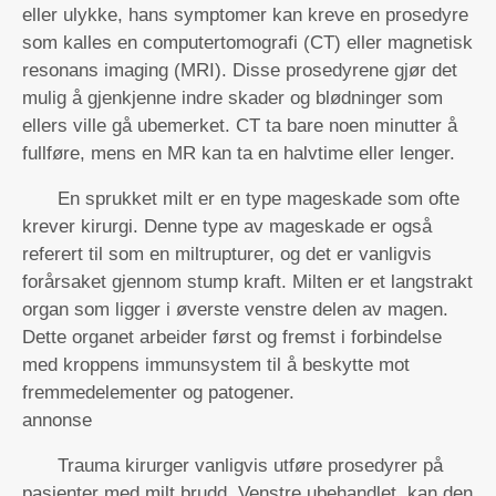
eller ulykke, hans symptomer kan kreve en prosedyre
som kalles en computertomografi (CT) eller magnetisk
resonans imaging (MRI). Disse prosedyrene gjør det
mulig å gjenkjenne indre skader og blødninger som
ellers ville gå ubemerket. CT ta bare noen minutter å
fullføre, mens en MR kan ta en halvtime eller lenger.
En sprukket milt er en type mageskade som ofte
krever kirurgi. Denne type av mageskade er også
referert til som en miltrupturer, og det er vanligvis
forårsaket gjennom stump kraft. Milten er et langstrakt
organ som ligger i øverste venstre delen av magen.
Dette organet arbeider først og fremst i forbindelse
med kroppens immunsystem til å beskytte mot
fremmedelementer og patogener.
annonse
Trauma kirurger vanligvis utføre prosedyrer på
pasienter med milt brudd. Venstre ubehandlet, kan den