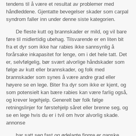
tendens til å være et resultat av problemer med
håndleddene. Gjentatte bevegelser skader som carpal
syndrom faller inn under denne siste kategorien.
De fleste kutt og brannskader er mild, og vil bare
føre til midlertidig ubehag. Tilsvarende er en liten bit
fra et dyr som ikke har rabies ikke sannsynlig å
forårsake inkapasitet for lenge, om i det hele tatt. Det
er, selvfølgelig, bør svært alvorlige håndskader som
følge av kutt eller brannskader, og folk med
brannskader som synes å være andre grad eller
høyere se en lege. Biter fra dyr som ikke er kjent, og
som potensielt kan bære rabies kan være farlig også,
og krever legehjelp. Generelt bør folk følge
retningslinjer for førstehjelp såret eller brenne seg, og
se en lege hvis du er i tvil om hvor alvorlig skade.
annonse
har satt seg fast og ødelagte fingre er ganske