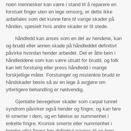
noen mennesker kan være i stand til å reparere en
forstuet finger uten en lege omsorg, er dette ikke
anbefales som det kunne føre til varige skader på
hånden, spesielt hvis andre skader er til stede.
håndledd kan anses som en del av hendene, kan
og brudd eller annen skade på håndleddet definitivt
påvirke hvordan hender arbeidet. Det er åtte bein i
håndleddene som kan være utsatt for brudd, og folk
kan lett forstuing eller press håndledd i mange
forskjellige måter. Forstuinger og mistenkte brudd er
håndskader beste så av en lege å avgjøre om
ytterligere behandling er nødvendig.
Gjentatte bevegelser skader som carpal tunnel
syndrom påvirker også hender og fingre, og kan føre
til smerter i dem, og en følelse av nummenhet i
enkelte fingre. Kronisk smerte eller nummenhet i
hender eller fingre bør definitivt nevnes til en lege.