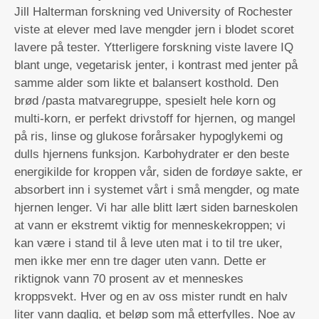
Jill Halterman forskning ved University of Rochester
viste at elever med lave mengder jern i blodet scoret
lavere på tester. Ytterligere forskning viste lavere IQ
blant unge, vegetarisk jenter, i kontrast med jenter på
samme alder som likte et balansert kosthold. Den
brød /pasta matvaregruppe, spesielt hele korn og
multi-korn, er perfekt drivstoff for hjernen, og mangel
på ris, linse og glukose forårsaker hypoglykemi og
dulls hjernens funksjon. Karbohydrater er den beste
energikilde for kroppen vår, siden de fordøye sakte, er
absorbert inn i systemet vårt i små mengder, og mate
hjernen lenger. Vi har alle blitt lært siden barneskolen
at vann er ekstremt viktig for menneskekroppen; vi
kan være i stand til å leve uten mat i to til tre uker,
men ikke mer enn tre dager uten vann. Dette er
riktignok vann 70 prosent av et menneskes
kroppsvekt. Hver og en av oss mister rundt en halv
liter vann daglig, et beløp som må etterfylles. Noe av