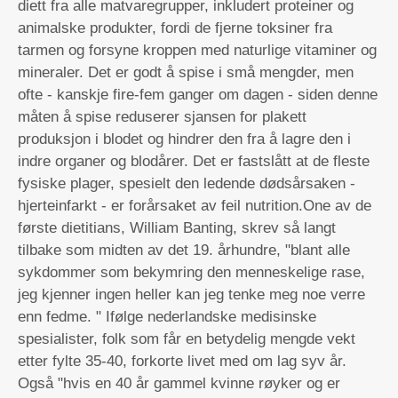
diett fra alle matvaregrupper, inkludert proteiner og
animalske produkter, fordi de fjerne toksiner fra
tarmen og forsyne kroppen med naturlige vitaminer og
mineraler. Det er godt å spise i små mengder, men
ofte - kanskje fire-fem ganger om dagen - siden denne
måten å spise reduserer sjansen for plakett
produksjon i blodet og hindrer den fra å lagre den i
indre organer og blodårer. Det er fastslått at de fleste
fysiske plager, spesielt den ledende dødsårsaken -
hjerteinfarkt - er forårsaket av feil nutrition.One av de
første dietitians, William Banting, skrev så langt
tilbake som midten av det 19. århundre, "blant alle
sykdommer som bekymring den menneskelige rase,
jeg kjenner ingen heller kan jeg tenke meg noe verre
enn fedme. " Ifølge nederlandske medisinske
spesialister, folk som får en betydelig mengde vekt
etter fylte 35-40, forkorte livet med om lag syv år.
Også "hvis en 40 år gammel kvinne røyker og er