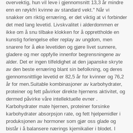
overvektig, hun vil leve i gjennomsnitt 13,3 år mindre
enn en røykfri kvinne av standard vekt." Når vi
snakker om riktig ernæring, er det viktig at vi forbinder
det med lang levetid. Livskvalitet i alderdommen er
ikke om å snu tilbake klokken for å opprettholde en
kunstig forlengelse eller replay av ungdom, men
snarere for å øke levetiden og gjøre livet sunnere,
gladere og mer oppfylle innenfor begrensningene av
alder. Det er ingen tilfeldighet at den japanske skryte
av den beste ernæring blant sin befolkning, og deres
gjennomsnittlige levetid er 82,5 år for kvinner og 76,2
år for men.Suitable kombinasjoner av karbohydrater,
proteiner og fett påvirker direkte hjernens aktivitet, og
dermed påvirke våre intellektuelle evner .
Karbohydrater mate hjernen, proteiner forsinke
karbohydrater absorpsjon rate, og fett hjelpemidler i
produksjonen av hormoner som gjør oss glade og
bistår i å balansere nærings kjemikalier i blodet. I