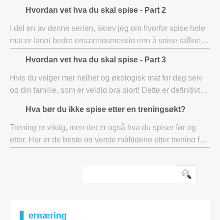
grunnleggende strukturelle byggesteinene i proteiner.
Hvordan vet hva du skal spise - Part 2
Proteiner utgjør hoveddelen av all
I del en av denne serien, skrev jeg om hvorfor spise hele
mat er langt bedre ernæringsmessig enn å spise raffinert
og bearbeidet mat. Har du vært ute på matvarer fra
Hvordan vet hva du skal spise - Part 3
synspunktet til hva som er hel og
Hvis du velger mer helhet og økologisk mat for deg selv
og din familie, som er veldig bra gjort! Dette er definitivt
de to sentrale begreper du trenger å vite om de
Hva bør du ikke spise etter en treningsøkt?
bestemmer seg for hva de skal spise
Trening er viktig, men det er også hva du spiser før og
etter. Her er de beste og verste måltidene etter trening for
å maksimere fordelene med trening Å trene er viktig, men
det er også hva du spiser
ernæring