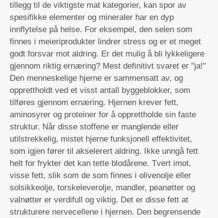
tillegg til de viktigste mat kategorier, kan spor av
spesifikke elementer og mineraler har en dyp
innflytelse på helse. For eksempel, den selen som
finnes i meieriprodukter lindrer stress og er et meget
godt forsvar mot aldring. Er det mulig å bli lykkeligere
gjennom riktig ernæring? Mest definitivt svaret er "ja!"
Den menneskelige hjerne er sammensatt av, og
opprettholdt ved et visst antall byggeblokker, som
tilføres gjennom ernæring. Hjernen krever fett,
aminosyrer og proteiner for å opprettholde sin faste
struktur. Når disse stoffene er manglende eller
utilstrekkelig, mistet hjerne funksjonell effektivitet,
som igjen fører til akselerert aldring. Ikke unngå fett
helt for frykter det kan tette blodårene. Tvert imot,
visse fett, slik som de som finnes i olivenolje eller
solsikkeolje, torskeleverolje, mandler, peanøtter og
valnøtter er verdifull og viktig. Det er disse fett at
strukturere nervecellene i hjernen. Den begrensende