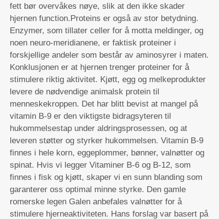
fett bør overvåkes nøye, slik at den ikke skader
hjernen function.Proteins er også av stor betydning.
Enzymer, som tillater celler for å motta meldinger, og
noen neuro-meridianene, er faktisk proteiner i
forskjellige andeler som består av aminosyrer i maten.
Konklusjonen er at hjernen trenger proteiner for å
stimulere riktig aktivitet. Kjøtt, egg og melkeprodukter
levere de nødvendige animalsk protein til
menneskekroppen. Det har blitt bevist at mangel på
vitamin B-9 er den viktigste bidragsyteren til
hukommelsestap under aldringsprosessen, og at
leveren støtter og styrker hukommelsen. Vitamin B-9
finnes i hele korn, eggeplommer, bønner, valnøtter og
spinat. Hvis vi legger Vitaminer B-6 og B-12, som
finnes i fisk og kjøtt, skaper vi en sunn blanding som
garanterer oss optimal minne styrke. Den gamle
romerske legen Galen anbefales valnøtter for å
stimulere hjerneaktiviteten. Hans forslag var basert på