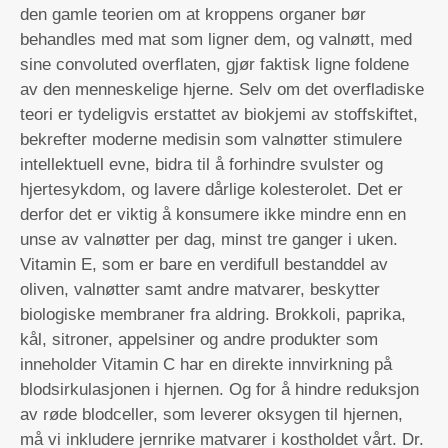
den gamle teorien om at kroppens organer bør
behandles med mat som ligner dem, og valnøtt, med
sine convoluted overflaten, gjør faktisk ligne foldene
av den menneskelige hjerne. Selv om det overfladiske
teori er tydeligvis erstattet av biokjemi av stoffskiftet,
bekrefter moderne medisin som valnøtter stimulere
intellektuell evne, bidra til å forhindre svulster og
hjertesykdom, og lavere dårlige kolesterolet. Det er
derfor det er viktig å konsumere ikke mindre enn en
unse av valnøtter per dag, minst tre ganger i uken.
Vitamin E, som er bare en verdifull bestanddel av
oliven, valnøtter samt andre matvarer, beskytter
biologiske membraner fra aldring. Brokkoli, paprika,
kål, sitroner, appelsiner og andre produkter som
inneholder Vitamin C har en direkte innvirkning på
blodsirkulasjonen i hjernen. Og for å hindre reduksjon
av røde blodceller, som leverer oksygen til hjernen,
må vi inkludere jernrike matvarer i kostholdet vårt. Dr.