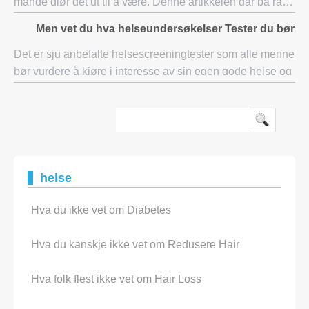
mange gjør det ut til å være. Denne artikkelen går på råd
om hvor mange personer som har taklet sykdommen sin.
Men vet du hva helseundersøkelser Tester du bør H
Spre myter og gi nøyaktig informasjon om
Det er sju anbefalte helsescreeningtester som alle mennesk
bør vurdere å kjøre i interesse av sin egen gode helse og la
levetid. Alle de syv testene ikke gjelder for alle mennesker. F
av disse
helse
Hva du ikke vet om Diabetes
Hva du kanskje ikke vet om Redusere Hair
Hva folk flest ikke vet om Hair Loss