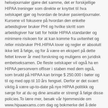
helsejournaler gjøre det samme, det er forskjellige
HIPAA treninger som direkte er knyttet til hva
selskapet gjør og hvordan de bruker pasientjournaler.
Kursene vil fokusere på hvordan den enkelte
arbeidsgiver bruker PHI og hvilke skritt som
arbeidsgiver har tatt for holde HIPAA standarder og
minimere risikoen for at kan komme fra uvitenhet og
/eller misbruker PHI.HIPAA lover og regler er absolutt
ikke lett å følge, og for å være en ekspert på dette
feltet krever år med forskning og muligens en juridisk
embetseksamen. De fleste selskaper vil også ha en
HIPAA personvern offiser i staben med dem også,
som brudd på HIPAA kan bringe $ 250.000 i bøter og
til og med opp til 10 års fengsel. Derfor er det svært
viktig å være up-to-date på nye HIPAA politikk og
sørge for at du og dine ansatte er strengt å følge disse
policies.To lære mer, besøk vår hjemmeside om
www.hipaaexams.com dag og bokmerke det å dele