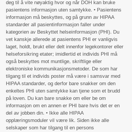
deg til å vite nøyaktig hvor og når DOH kan bruke
pasientens informasjon uten samtykke. • Pasientens
informasjon må beskyttes, og på grunn av HIPAA
standarder all pasientinformasjon faller under
kategorien av Beskyttet helseinformasjon (PHI). Du
vet kanskje allerede at pasientens PHI er vanligvis
laget, holdt, brukt eller delt innenfor legekontorer eller
helseforsikring etater; imidlertid et individs PHI må
også beskyttes mot muntlige, skriftlige eller
elektroniske kommunikasjonsmetoder. De som har
tilgang til et individs poster må være i samsvar med
HIPAA standarder, og derfor bare snakker om den
enkeltes PHI uten samtykke kan tjene som et brudd
på loven. Du kan bare snakke om eller be om
informasjon om en annen er PHI bare hvis det er en
del av jobben din. • Ikke alle HIPAA
opplæringsmoduler vil være lik. Siden ikke alle
selskaper som har tilgang til en persons