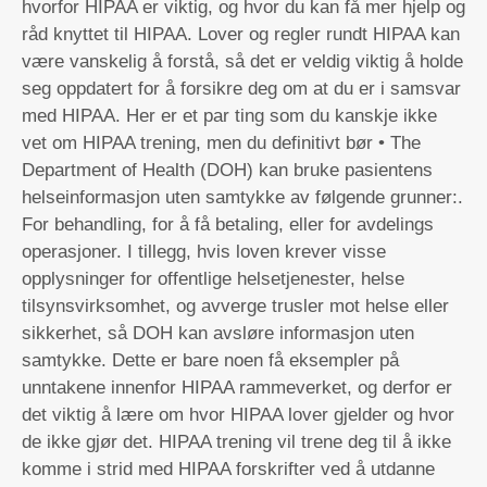
hvorfor HIPAA er viktig, og hvor du kan få mer hjelp og
råd knyttet til HIPAA. Lover og regler rundt HIPAA kan
være vanskelig å forstå, så det er veldig viktig å holde
seg oppdatert for å forsikre deg om at du er i samsvar
med HIPAA. Her er et par ting som du kanskje ikke
vet om HIPAA trening, men du definitivt bør • The
Department of Health (DOH) kan bruke pasientens
helseinformasjon uten samtykke av følgende grunner:.
For behandling, for å få betaling, eller for avdelings
operasjoner. I tillegg, hvis loven krever visse
opplysninger for offentlige helsetjenester, helse
tilsynsvirksomhet, og avverge trusler mot helse eller
sikkerhet, så DOH kan avsløre informasjon uten
samtykke. Dette er bare noen få eksempler på
unntakene innenfor HIPAA rammeverket, og derfor er
det viktig å lære om hvor HIPAA lover gjelder og hvor
de ikke gjør det. HIPAA trening vil trene deg til å ikke
komme i strid med HIPAA forskrifter ved å utdanne