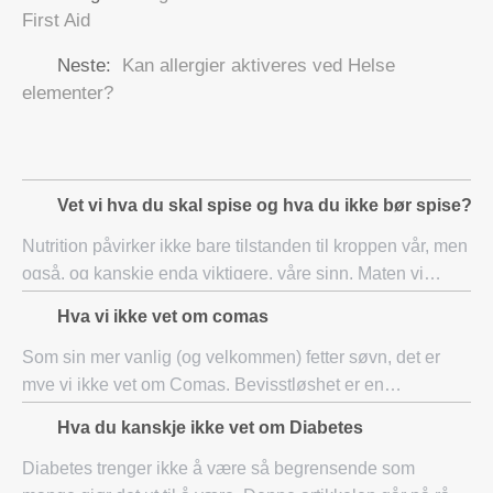
First Aid
Neste:
Kan allergier aktiveres ved Helse
elementer?
Vet vi hva du skal spise og hva du ikke bør spise?
Nutrition påvirker ikke bare tilstanden til kroppen vår, men
også, og kanskje enda viktigere, våre sinn. Maten vi
spiser holder kroppen i god form og arbeids effektivt. Det
Hva vi ikke vet om comas
gir energi, styrker immunfo
Som sin mer vanlig (og velkommen) fetter søvn, det er
mye vi ikke vet om Comas. Bevisstløshet er en
nødvendig og viktig flip side til å være bevisst, men mye
Hva du kanskje ikke vet om Diabetes
av det vi vet om ikke-våken statene har å
Diabetes trenger ikke å være så begrensende som