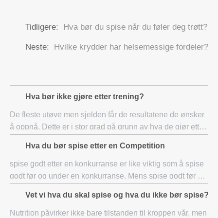
Tidligere:
Hva bør du spise når du føler deg trøtt?
Neste:
Hvilke krydder har helsemessige fordeler?
Hva bør ikke gjøre etter trening?
De fleste utøve men sjelden får de resultatene de ønsker
å oppnå. Dette er i stor grad på grunn av hva de gjør etter
trening. De fleste er ikke klar over at du må ha en generell
Hva du bør spise etter en Competition
sunn livsstil selv spe
spise godt etter en konkurranse er like viktig som å spise
godt før og under en konkurranse. Mens spise godt før en
konkurranse forbereder kroppen din til å utføre godt under
Vet vi hva du skal spise og hva du ikke bør spise?
trening og konkurranse og
Nutrition påvirker ikke bare tilstanden til kroppen vår, men