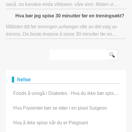
også, og kanskje enda viktigere, våre sinn. Maten vi
spiser holder kroppen i god form og arbeids effektivt. Det
Hva bør jeg spise 30 minutter før en treningsøkt?
gir energi, styrker immunfo
Måltidet ditt før treningen avhenger ofte av ditt valg av
trening. De beste tingene å spise 30 minutter før en
treningsøkt inkluderer havre, proteinshakes, bananer,
fullkorn, yoghurt, frisk frukt, kok
helse
Foods å unngå i Diabetes - Hva du ikke bør spise hvis du er Diabetic
Hva Pasienter bør se etter i en plast Surgeon
Hva å ikke spise når du er Pregnant