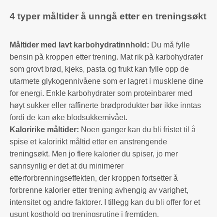
4 typer måltider å unngå etter en treningsøkt
Måltider med lavt karbohydratinnhold:
Du må fylle
bensin på kroppen etter trening. Mat rik på karbohydrater
som grovt brød, kjeks, pasta og frukt kan fylle opp de
utarmete glykogennivåene som er lagret i musklene dine
for energi. Enkle karbohydrater som proteinbarer med
høyt sukker eller raffinerte brødprodukter bør ikke inntas
fordi de kan øke blodsukkernivået.
Kaloririke måltider:
Noen ganger kan du bli fristet til å
spise et kaloririkt måltid etter en anstrengende
treningsøkt. Men jo flere kalorier du spiser, jo mer
sannsynlig er det at du minimerer
etterforbrenningseffekten, der kroppen fortsetter å
forbrenne kalorier etter trening avhengig av varighet,
intensitet og andre faktorer. I tillegg kan du bli offer for et
usunt kosthold og treningsrutine i fremtiden.