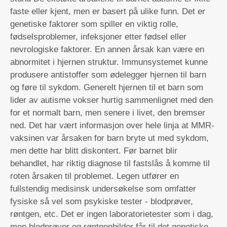
faste eller kjent, men er basert på ulike funn. Det er
genetiske faktorer som spiller en viktig rolle,
fødselsproblemer, infeksjoner etter fødsel eller
nevrologiske faktorer. En annen årsak kan være en
abnormitet i hjernen struktur. Immunsystemet kunne
produsere antistoffer som ødelegger hjernen til barn
og føre til sykdom. Generelt hjernen til et barn som
lider av autisme vokser hurtig sammenlignet med den
for et normalt barn, men senere i livet, den bremser
ned. Det har vært informasjon over hele linja at MMR-
vaksinen var årsaken for barn bryte ut med sykdom,
men dette har blitt diskontert. Før barnet blir
behandlet, har riktig diagnose til fastslås å komme til
roten årsaken til problemet. Legen utfører en
fullstendig medisinsk undersøkelse som omfatter
fysiske så vel som psykiske tester - blodprøver,
røntgen, etc. Det er ingen laboratorietester som i dag,
men blodprøver og røntgenbilder får til det genetiske,