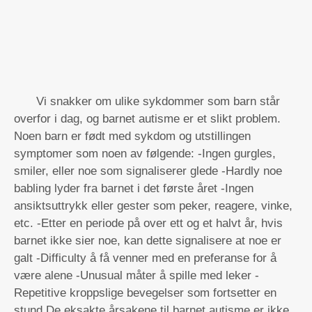
Vi snakker om ulike sykdommer som barn står
overfor i dag, og barnet autisme er et slikt problem.
Noen barn er født med sykdom og utstillingen
symptomer som noen av følgende: -Ingen gurgles,
smiler, eller noe som signaliserer glede -Hardly noe
babling lyder fra barnet i det første året -Ingen
ansiktsuttrykk eller gester som peker, reagere, vinke,
etc. -Etter en periode på over ett og et halvt år, hvis
barnet ikke sier noe, kan dette signalisere at noe er
galt -Difficulty å få venner med en preferanse for å
være alene -Unusual måter å spille med leker -
Repetitive kroppslige bevegelser som fortsetter en
stund De eksakte årsakene til barnet autisme er ikke