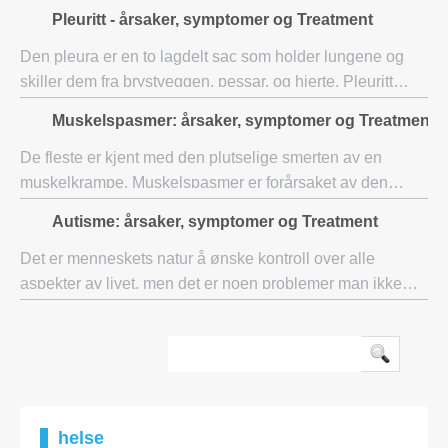
symptomer på katarakt inkluderer: • Clouded, uklart eller
Pleuritt - årsaker, symptomer og Treatment
svakt syn • Økende problemer med sy
Den pleura er en to lagdelt sac som holder lungene og
skiller dem fra brystveggen, pessar, og hjerte. Pleuritt
resultat av en inflammasjon av denne sac.The pleura som
Muskelspasmer: årsaker, symptomer og Treatment
kler innsiden av bryst kalles par
De fleste er kjent med den plutselige smerten av en
muskelkrampe. Muskelspasmer er forårsaket av den
plutselige sammentrekning av en gruppe av muskler eller
Autisme: årsaker, symptomer og Treatment
en enkelt muskel. Slike spasmer kan også fo
Det er menneskets natur å ønske kontroll over alle
aspekter av livet, men det er noen problemer man ikke
kan endre og dette har flere årsaker. Autisme er en slik
sak der først det er umulig å få kontr
helse