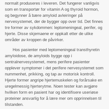
normalt produseres i leveren. Det fungerer vanligvis
som en transportør for vitamin A og thyroid hormon,
og begynner å bære amyloid avleiringer på
nervesystemet, der de bygger opp over tid. Det finnes
tre former av sykdommen: leptomeningeal, perifer, og
hjerte. Disse skjemaene er oppkalt etter de ulike
områder av kroppen de påvirker.
Hos pasienter med leptomeningeal transthyretin
amyloidose, de amyloids bygge opp i
sentralnervesystemet, mens perifere pasienter
opplever symptomer i det perifere nervesystemet som
nummenhet, prikking, og tap av motorisk kontroll.
Hjerte former angripe hjertemuskelen og forårsake en
uregelmessig hjerterytme. Noen tester kan avgjøre
hvilken form en pasient har og identifisere useriøse
proteiner ansvarlig for å lære mer om opprinnelsen til
tilstanden.