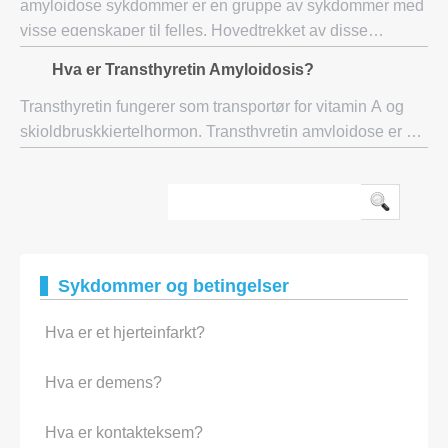
amyloidose sykdommer er en gruppe av sykdommer med
visse egenskaper til felles. Hovedtrekket av disse
sykdommene er tilstedeværelsen av unormalt formede
Hva er Transthyretin Amyloidosis?
proteiner. I renal amyloidose, er misdannede pr
Transthyretin fungerer som transportør for vitamin A og
skjoldbruskkjertelhormon. Transthyretin amyloidose er en
arvelig tilstand som forårsaker opphopning av unormale
proteiner i kroppen som kalle
Sykdommer og betingelser
Hva er et hjerteinfarkt?
Hva er demens?
Hva er kontakteksem?