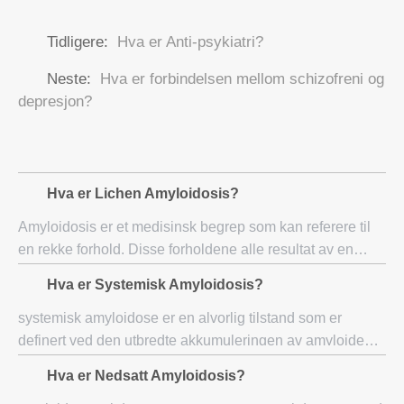
Tidligere:
Hva er Anti-psykiatri?
Neste:
Hva er forbindelsen mellom schizofreni og
depresjon?
Hva er Lichen Amyloidosis?
Amyloidosis er et medisinsk begrep som kan referere til
en rekke forhold. Disse forholdene alle resultat av en
unormal samling av amyloid-proteiner i ett sted. I tilfelle
Hva er Systemisk Amyloidosis?
av lav amyloidose, innskudd s
systemisk amyloidose er en alvorlig tilstand som er
definert ved den utbredte akkumuleringen av amyloide
avleiringer i hele kroppen. Assosiert med tilstedeværelse
Hva er Nedsatt Amyloidosis?
av avvikende antistoffer produsert i