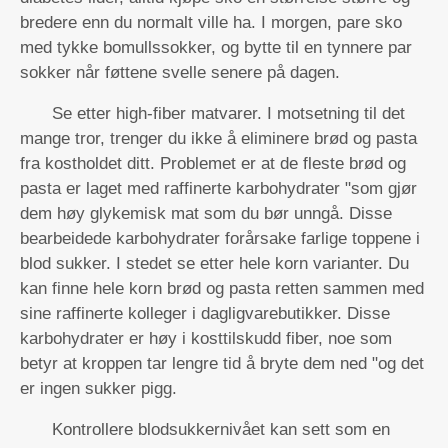
bredere enn du normalt ville ha. I morgen, pare sko
med tykke bomullssokker, og bytte til en tynnere par
sokker når føttene svelle senere på dagen.
Se etter high-fiber matvarer. I motsetning til det
mange tror, ​​trenger du ikke å eliminere brød og pasta
fra kostholdet ditt. Problemet er at de fleste brød og
pasta er laget med raffinerte karbohydrater "som gjør
dem høy glykemisk mat som du bør unngå. Disse
bearbeidede karbohydrater forårsake farlige toppene i
blod sukker. I stedet se etter hele korn varianter. Du
kan finne hele korn brød og pasta retten sammen med
sine raffinerte kolleger i dagligvarebutikker. Disse
karbohydrater er høy i kosttilskudd fiber, noe som
betyr at kroppen tar lengre tid å bryte dem ned "og det
er ingen sukker pigg.
Kontrollere blodsukkernivået kan sett som en