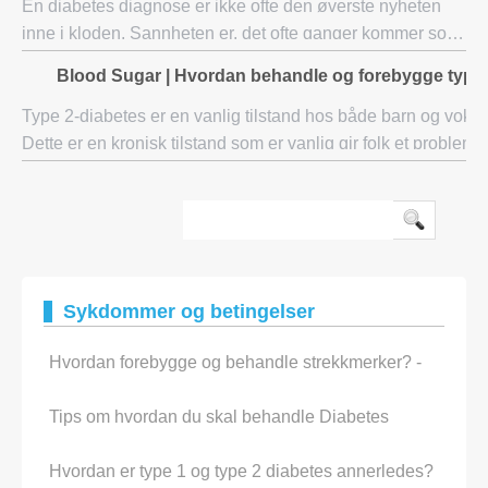
En diabetes diagnose er ikke ofte den øverste nyheten
inne i kloden. Sannheten er, det ofte ganger kommer som
et sjokk og forferdelig forstyrrer ditt humør og hverdagen.
Blood Sugar | Hvordan behandle og forebygge type
Mens diabetes har potensial ti
Type 2-diabetes er en vanlig tilstand hos både barn og voksn
Dette er en kronisk tilstand som er vanlig gir folk et problem 
regulere. Blodsukkeret i denne tilstanden kan uønsket øke i 
Sykdommer og betingelser
Hvordan forebygge og behandle strekkmerker? -
Tips om hvordan du skal behandle Diabetes
Hvordan er type 1 og type 2 diabetes annerledes?