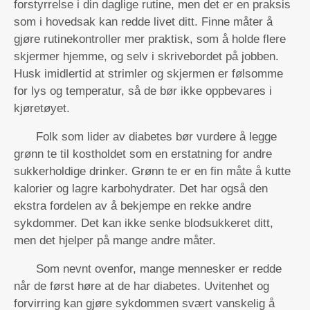
forstyrrelse i din daglige rutine, men det er en praksis
som i hovedsak kan redde livet ditt. Finne måter å
gjøre rutinekontroller mer praktisk, som å holde flere
skjermer hjemme, og selv i skrivebordet på jobben.
Husk imidlertid at strimler og skjermen er følsomme
for lys og temperatur, så de bør ikke oppbevares i
kjøretøyet.
Folk som lider av diabetes bør vurdere å legge
grønn te til kostholdet som en erstatning for andre
sukkerholdige drinker. Grønn te er en fin måte å kutte
kalorier og lagre karbohydrater. Det har også den
ekstra fordelen av å bekjempe en rekke andre
sykdommer. Det kan ikke senke blodsukkeret ditt,
men det hjelper på mange andre måter.
Som nevnt ovenfor, mange mennesker er redde
når de først høre at de har diabetes. Uvitenhet og
forvirring kan gjøre sykdommen svært vanskelig å