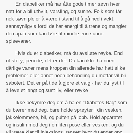
En diabetiker må har åtte gode timer søvn hver
natt for å bli uthvilt, varsling, og sunne. Folk som får
nok søvn pleier å være i stand til å gå ned i vekt,
sannsynligvis fordi de har energi til å trene og mangler
den apati som kan føre til mindre enn sunne
spisevaner.
Hvis du er diabetiker, må du avslutte røyke. End
of story, periode, det er det. Du kan ikke ha noen
dårlige vaner mens kroppen din allerede har hatt slike
problemer eller annet noen behandling du mottar vil bli
sabotert. Det er på tide å gjøre et valg - har du lyst til
å leve et langt og sunt liv, eller røyke
Ikke bekymre deg om å ha en "Diabetes Bag" som
du bærer med deg, bare holde sprøyter i din vesken,
jakkelommene, bil, og pulten på jobb. Hold apparatet
og insulin med deg i en liten pose eller vesken, og du
vil være klar til injeksjons uansett hvor du ender opp.