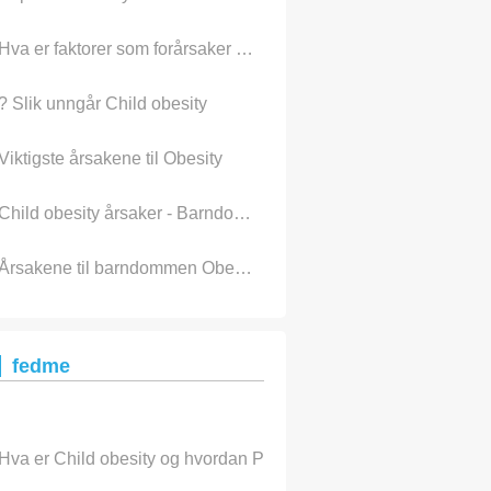
Hva er faktorer som forårsaker Child obesity?
? Slik unngår Child obesity
Viktigste årsakene til Obesity
Child obesity årsaker - Barndom Obesity
Årsakene til barndommen Obesity
fedme
Hva er Child obesity og hvordan Prevent