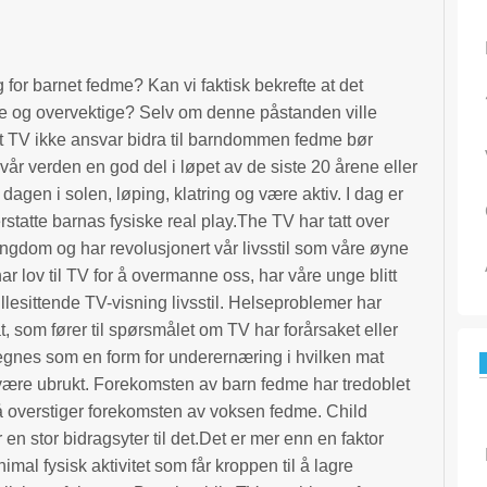
g for barnet fedme? Kan vi faktisk bekrefte at det
tige og overvektige? Selv om denne påstanden ville
t TV ikke ansvar bidra til barndommen fedme bør
r verden en god del i løpet av de siste 20 årene eller
 dagen i solen, løping, klatring og være aktiv. I dag er
erstatte barnas fysiske real play.The TV har tatt over
ungdom og har revolusjonert vår livsstil som våre øyne
har lov til TV for å overmanne oss, har våre unge blitt
stillesittende TV-visning livsstil. Helseproblemer har
at, som fører til spørsmålet om TV har forårsaket eller
 regnes som en form for underernæring i hvilken mat
å være ubrukt. Forekomsten av barn fedme har tredoblet
nå overstiger forekomsten av voksen fedme. Child
en stor bidragsyter til det.Det er mer enn en faktor
imal fysisk aktivitet som får kroppen til å lagre