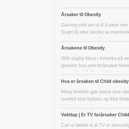
Årsaker til Obesity
Gaining vekt ser ut til å være mer
Svært få arter utenfor av mennesk
øyekast synes det å være n
Årsakene til Obesity
With daglig fokus i Amerika på ve
ignorert: hva som forårsaker fedm
overvektig når flere kalorier f
Hva er årsaken til Child obesit
Many foreldre gjør barna sine obe
overfed sine babyer, og ikke tillat
frykter at deres barn vil
Vekttap | Er TV forårsaker Chil
Can vi faktisk si at TV er ansvarli