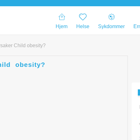
Hjem
Helse
Sykdommer
Er
rsaker Child obesity?
ild obesity?