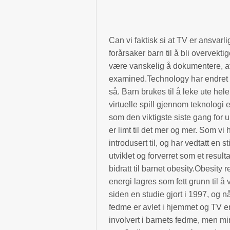
Can vi faktisk si at TV er ansvarli
forårsaker barn til å bli overvek
være vanskelig å dokumentere, a
examined.Technology har endret vå
så. Barn brukes til å leke ute hele
virtuelle spill gjennom teknologi 
som den viktigste siste gang for 
er limt til det mer og mer. Som vi 
introdusert til, og har vedtatt en 
utviklet og forverret som et result
bidratt til barnet obesity.Obesity
energi lagres som fett grunn til 
siden en studie gjort i 1997, og 
fedme er avlet i hjemmet og TV er 
involvert i barnets fedme, men min