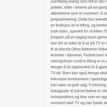
overflødig energi som fett er den 
poteter, sitter i timevis på-en-gan
aktivitetene som er involvert i 
programmering. Dette kan betrakte
en funksjon av tv-titting, og komb
siste tiden, spesielt for children
kroppen på en daglig basis gjenn
stor del av tiden til å se på TV er 
til at obesity.Other faktorene bid
kommer i hjemmet. Fedme barn ka
retningslinjer rundt tv-titting er e
trenger å bli oppmuntret til å gjø
TV-tid. Barn kan også trenge struk
television.Involvement i sportslig
kan være et godt valg. Forklaring t
bidragsyter til barnet fedme er vi
helseproblem og ikke som en oppt
involvert med TV og mer fysisk ak