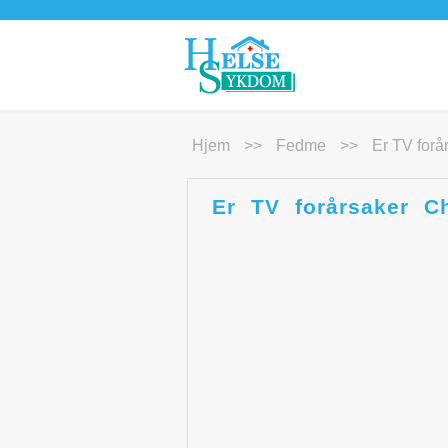
Hjem
>>
Fedme
>>
Er TV forå
Er TV forårsaker Ch