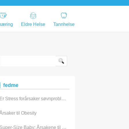
næring
Eldre Helse
Tannhelse
fedme
Er Stress forårsaker søvnproblemer?
Årsaker til Obesity
Super-Size Baby: Årsakene til Child Obesity