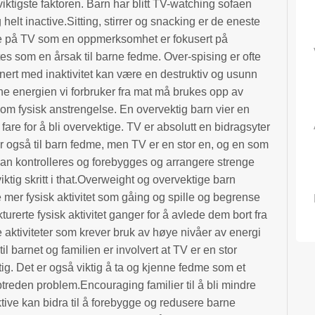
viktigste faktoren. Barn har blitt TV-watching sofaen
g helt inactive.Sitting, stirrer og snacking er de eneste
å se på TV som en oppmerksomhet er fokusert på
s som en årsak til barne fedme. Over-spising er ofte
inert med inaktivitet kan være en destruktiv og usunn
.The energien vi forbruker fra mat må brukes opp av
om fysisk anstrengelse. En overvektig barn vier en
i fare for å bli overvektige. TV er absolutt en bidragsyter
rar også til barn fedme, men TV er en stor en, og en som
n kontrolleres og forebygges og arrangere strenge
t viktig skritt i that.Overweight og overvektige barn
re mer fysisk aktivitet som gåing og spille og begrense
turerte fysisk aktivitet ganger for å avlede dem bort fra
e aktiviteter som krever bruk av høye nivåer av energi
il barnet og familien er involvert at TV er en stor
ktig. Det er også viktig å ta og kjenne fedme som et
reden problem.Encouraging familier til å bli mindre
tive kan bidra til å forebygge og redusere barne