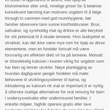
klistremerker eller små, rimelige priser for å belønne
konsekvent børsting kan motivere ungdom til å følge
through.In sammen med god munnhygiene, bør
familier observere tann sunne kostholdsvaner. Brus,
søtsaker, og syreholdig mat og drikke er alle beryktet
for sitt potensial til å skade tennene. Hvis budsjettet er
strukket, kan det ikke være mye rom for kjøp av disse
elementene, men en forelder fortsatt må være
forsvarlig om effekten diett vil ha på tennene. Motsatt
er tilstrekkelig kalsium i kosten viktig for ungdom som
har bein og tenner utvikler. Nøye planlegging av
hvordan dagligvarer penger fordeles må møte
behovene til utviklingssystemer til barna, og
inkludering av kalsium rik mat er important.It er nyttig
å utforske statlige alternativer for oral omsorg for barn
i undersysselsatte eller underinsured familier. I
enkelte miljøer, fagfolk operere gratis eller lave