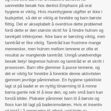
uanmeldte besøk hos dentist.Emphasis på oral
hygiene er viktig. Hvis munnhygiene utgifter er ikke i
budsjettet, så det er viktig at foreldre og barn børste
flittig. Det er akseptabelt å overdrive dette problemet
fordi dette er den største skritt for å hindre hulrom og
tannkjøtt infeksjoner. Ikke bare er børsting viktig, men
tanntråd er like viktig. Tanntråd kan frustrere mange
mennesker, men hulrom mellom tennene er ofte et
resultat av manglende tanntråd. Unngå unødvendige
besøk betyr begrense hulrom og tanntråd er et skritt i
prosessen. Barn ofte glemmer å pusse tennene, og
det er viktig for foreldre å forenkle denne aktiviteten
gjennom jevnlige påminnelser. En hygiene sjekkliste
lagt ut på badet er en nyttig tilnærming til å minne
barna gamle nok til å lese den, og selv små barn kan
forstå bilder. Plakater påminner barn til å børste og
floss kan bli lagt på baderomsdøren. Hvis et insentiv
vil bistå i å oppmuntre til atferd, ved hjelp av