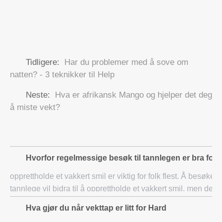
Tidligere:
Har du problemer med å sove om
natten? - 3 teknikker til Help
Neste:
Hva er afrikansk Mango og hjelper det deg
å miste vekt?
Hvorfor regelmessige besøk til tannlegen er bra for 
opprettholde et vakkert smil er viktig for folk flest. Å besøke 
tannlege vil bidra til å opprettholde et vakkert smil, men det e
mange flere grunner til hvorfor du trenger for å opprettholde v
Hva gjør du når vekttap er litt for Hard