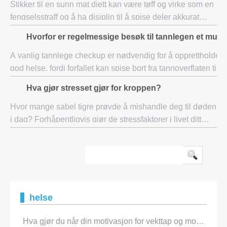
Stikker til en sunn mat diett kan være tøff og virke som en
fengselsstraff og å ha disiplin til å spise deler akkurat
store nok til å holde deg fornøyd utfordrer deres
Hvorfor er regelmessige besøk til tannlegen et must
beslutning ved hvert måltid elle
A vanlig tannlege checkup er nødvendig for å opprettholde
god helse, fordi forfallet kan spise bort fra tannoverflaten til
nerve i hjertet av tannen i løpet av et år. Uten regelmessige
Hva gjør stresset gjør for kroppen?
cleanings og he
Hvor mange sabel tigre prøvde å mishandle deg til døden
i dag? Forhåpentligvis gjør de stressfaktorer i livet ditt
ikke innebære et rovdyr jager deg gjennom bushen.
Likevel, noen gang lurt på: Hva gjø
helse
Hva gjør du når din motivasjon for vekttap og mosjon Fades