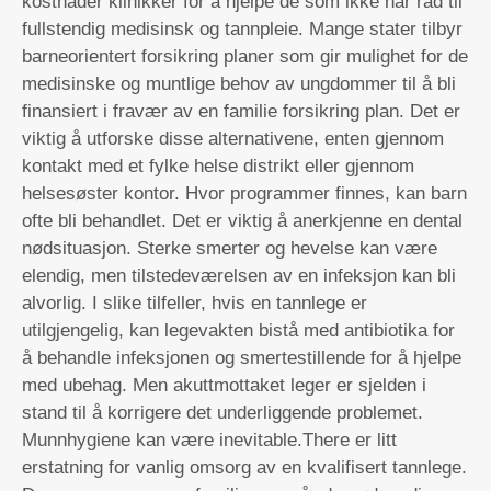
kostnader klinikker for å hjelpe de som ikke har råd til
fullstendig medisinsk og tannpleie. Mange stater tilbyr
barneorientert forsikring planer som gir mulighet for de
medisinske og muntlige behov av ungdommer til å bli
finansiert i fravær av en familie forsikring plan. Det er
viktig å utforske disse alternativene, enten gjennom
kontakt med et fylke helse distrikt eller gjennom
helsesøster kontor. Hvor programmer finnes, kan barn
ofte bli behandlet. Det er viktig å anerkjenne en dental
nødsituasjon. Sterke smerter og hevelse kan være
elendig, men tilstedeværelsen av en infeksjon kan bli
alvorlig. I slike tilfeller, hvis en tannlege er
utilgjengelig, kan legevakten bistå med antibiotika for
å behandle infeksjonen og smertestillende for å hjelpe
med ubehag. Men akuttmottaket leger er sjelden i
stand til å korrigere det underliggende problemet.
Munnhygiene kan være inevitable.There er litt
erstatning for vanlig omsorg av en kvalifisert tannlege.