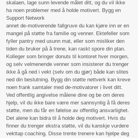
skalaen, lage sunn levende målet ditt, og du vil ikke
ha noen problemer med å holde motivert.
Bygg en
Support Network
annet de-motiverende fallgruve du kan kjøre inn er en
mangel på støtte fra familie og venner. Ektefeller som
fyller pantry med usunn mat, eller som misliker den
tiden du bruker på å trene, kan raskt spore din plan.
Kolleger som bringer donuts til kontoret hver morgen,
og selv velmenende venner som insisterer du trenger
ikke å gå ned i vekt (selv om du gjør) både kan slites
ned din beslutning. Bygg din støtte nettverk kan kreve
noen frank samtaler med de-motivatorer i livet ditt.
Ved offentlig angivelse målene dine og be om deres
hjelp, vil du ikke bare være mer sannsynlig å få deres
støtte, men du får en følelse av offentlig ansvarlighet.
Det alene kan bidra til å holde deg motivert. Hvis du
finner du trenger ekstra støtte, vil du kanskje vurdere
vekttap coaching. Disse trente trenere kan hjelpe deg