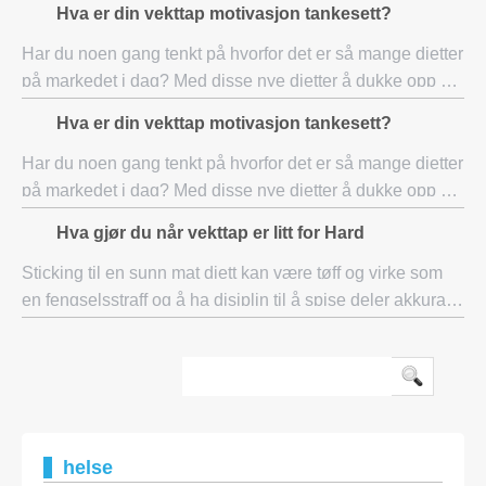
Hva er din vekttap motivasjon tankesett?
beslutning ved hvert måltid elle
Har du noen gang tenkt på hvorfor det er så mange dietter
på markedet i dag? Med disse nye dietter å dukke opp på
internett og i helse- blader hele tiden, sier begrepet yo-yo
Hva er din vekttap motivasjon tankesett?
slanking alt. Hvis en die
Har du noen gang tenkt på hvorfor det er så mange dietter
på markedet i dag? Med disse nye dietter å dukke opp på
internett og i helse- blader hele tiden, sier begrepet yo-yo
Hva gjør du når vekttap er litt for Hard
slanking alt. Hvis en die
Sticking til en sunn mat diett kan være tøff og virke som
en fengselsstraff og å ha disiplin til å spise deler akkurat
store nok til å holde deg fornøyd utfordrer deres
beslutning ved hvert måltid ell
helse