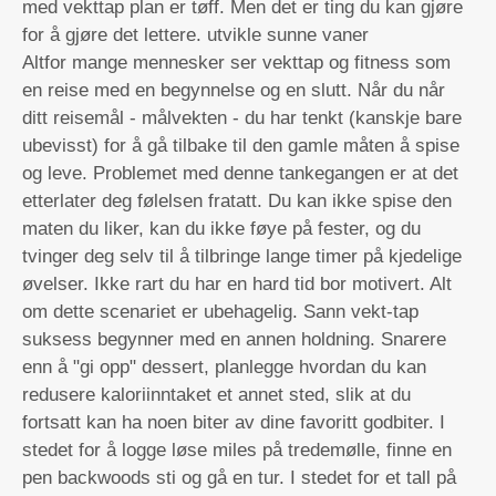
med vekttap plan er tøff. Men det er ting du kan gjøre
for å gjøre det lettere.
utvikle sunne vaner
Altfor mange mennesker ser vekttap og fitness som
en reise med en begynnelse og en slutt. Når du når
ditt reisemål - målvekten - du har tenkt (kanskje bare
ubevisst) for å gå tilbake til den gamle måten å spise
og leve. Problemet med denne tankegangen er at det
etterlater deg følelsen fratatt. Du kan ikke spise den
maten du liker, kan du ikke føye på fester, og du
tvinger deg selv til å tilbringe lange timer på kjedelige
øvelser. Ikke rart du har en hard tid bor motivert. Alt
om dette scenariet er ubehagelig. Sann vekt-tap
suksess begynner med en annen holdning. Snarere
enn å "gi opp" dessert, planlegge hvordan du kan
redusere kaloriinntaket et annet sted, slik at du
fortsatt kan ha noen biter av dine favoritt godbiter. I
stedet for å logge løse miles på tredemølle, finne en
pen backwoods sti og gå en tur. I stedet for et tall på