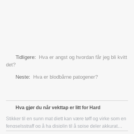
Tidligere:
Hva er angst og hvordan får jeg bli kvitt
det?
Neste:
Hva er blodbårne patogener?
Hva gjør du når vekttap er litt for Hard
Stikker til en sunn mat diett kan være tøff og virke som en
fengselsstraff og å ha disiplin til å spise deler akkurat
store nok til å holde deg fornøyd utfordrer deres