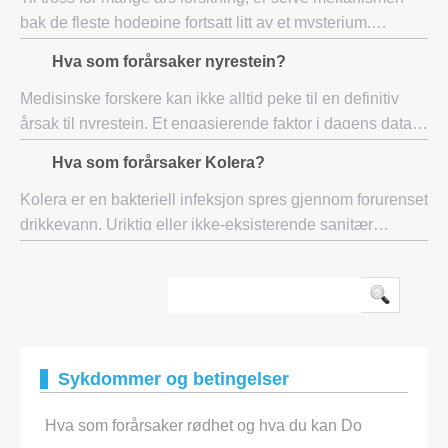
bak de fleste hodepine fortsatt litt av et mysterium.
Opprinnelig ble de antatt å være forårsaket av enten en
Hva som forårsaker nyrestein?
begrensning av blodårer eller innst
Medisinske forskere kan ikke alltid peke til en definitiv
årsak til nyrestein. Et engasjerende faktor i dagens data
tyder på at antall personer som utvikler disse smertefulle
Hva som forårsaker Kolera?
steinene er økende. Data
Kolera er en bakteriell infeksjon spres gjennom forurenset
drikkevann. Uriktig eller ikke-eksisterende sanitær
prosesser kan skape grobunn for bakterier, som ved
inntak kan føre til alvorlig diaré. Ba
Sykdommer og betingelser
Hva som forårsaker rødhet og hva du kan Do