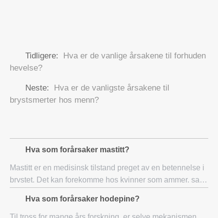
Tidligere:
Hva er de vanlige årsakene til forhuden
hevelse?
Neste:
Hva er de vanligste årsakene til
brystsmerter hos menn?
Hva som forårsaker mastitt?
Mastitt er en medisinsk tilstand preget av en betennelse i
brystet. Det kan forekomme hos kvinner som ammer, samt
hos kvinner som ikke ammer, og selv i menn. I ammende
Hva som forårsaker hodepine?
kvinner, er mastitt vanligvis
Til tross for mange års forskning, er selve mekanismen