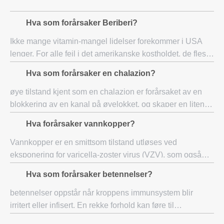
Hva som forårsaker Beriberi?
Ikke mange vitamin-mangel lidelser forekommer i USA
lenger. For alle feil i det amerikanske kostholdet, de fleste
slippe slike lidelser som skjørbuk, rakitt og beriberi.
Hva som forårsaker en chalazion?
Fotsopp er den lidelse forårsa
øye tilstand kjent som en chalazion er forårsaket av en
blokkering av en kanal på øyelokket, og skaper en liten
kul på lokket. Det er også kjent som en meibomian kjertel
Hva forårsaker vannkopper?
lipogranuloma. Kanalen kan vær
Vannkopper er en smittsom tilstand utløses ved
eksponering for varicella-zoster virus (VZV), som også
fører til helvetesild i voksen alder. Et medlem av herpes
Hva som forårsaker betennelser?
familie av virus, tilstedeværelse av van
betennelser oppstår når kroppens immunsystem blir
irritert eller infisert. En rekke forhold kan føre til
betennelser, inkludert bakteriell konjunktivitt, blefaritt,