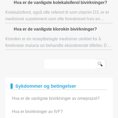
Hva er de vanligste kolekalsiferol bivirkninger?
bivirkninger av høyt blodtrykk. Ved alvorlig
Kolekalsiferol, også ofte referert til som vitamin D3, er et
medisinsk supplement som ofte foreskrevet hvis en
person har en mangel på vitamin D3 i kroppen. Vitamin
Hva er de vanligste klorokin bivirkninger?
kan bli absorbert av legemet gjenno
Klorokin er en reseptbelagte medisiner utviklet for å
forebygge malaria og behandle eksisterende tilfeller. Det
har vist seg å være et meget effektivt som et
antimalariamiddel, men risikoen for bivirk
Sykdommer og betingelser
Hva er de vanligste bivirkninger av omeprazol?
Hva er bivirkninger av IVF?