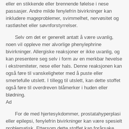
eller en stikkende eller brennende følelse i nese
passasjer. Andre milde fenylefrin bivirkninger kan
inkludere mageproblemer, svimmelhet, nervøsitet og
rastløshet eller søvnforstyrrelser.
Selv om det er generelt antatt å være uvanlig,
noen vil oppleve mer alvorlige phenylephrine
bivirkninger. Allergiske reaksjoner er ikke uvanlig, og
kan presentere seg selv i form av en merkbar hevelse
i ekstremiteter, nese eller hals. Denne reaksjonen kan
også føre til vanskeligheter med å puste eller
smertefulle utslett. I tillegg til utslett, kan dette stoffet
også føre til overdreven blåmerker i huden eller
blødning.
Ad
For de med hjertesykdommer, prostatahyperplasi
eller epilepsi, fenylefrin bivirkninger kan være spesielt
problematisk. Ettersom dette stoffet kan forårsake