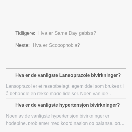
Tidligere:
Hva er Same Day gebiss?
Neste:
Hva er Scopophobia?
Hva er de vanligste Lansoprazole bivirkninger?
Lansoprazol er et reseptbelagt legemiddel som brukes til
å behandle en rekke mage lidelser. Noen vanlige
lansoprazol bivirkninger inkluderer magesmerter,
Hva er de vanligste hypertensjon bivirkninger?
forstoppelse, diaré, kvalme og hodepine. Alvor
Noen av de vanligste hypertensjon bivirkninger er
hodepine, problemer med koordinasjon og balanse, og
ørhet. Synsproblemer kan noen ganger fortone seg som