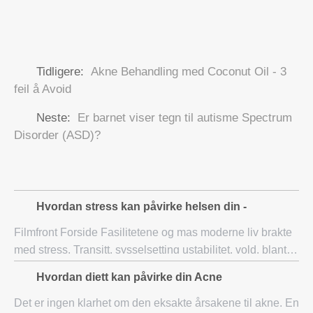
Tidligere:
Akne Behandling med Coconut Oil - 3
feil å Avoid
Neste:
Er barnet viser tegn til autisme Spectrum
Disorder (ASD)?
Hvordan stress kan påvirke helsen din -
Filmfront Forside Fasilitetene og mas moderne liv brakte
med stress. Transitt, sysselsetting ustabilitet, vold, blant
annet fordi vi får daglige doser av stress. Men stresset i
Hvordan diett kan påvirke din Acne
seg selv er ikke en dår
Det er ingen klarhet om den eksakte årsakene til akne. En