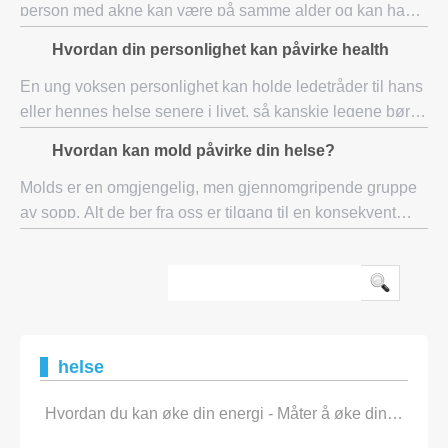
person med akne kan være på samme alder og kan ha
samme livsstil og kosthold som sin venn, som ikke
Hvordan din personlighet kan påvirke health
opplever problemet i det hele tatt. Det er
En ung voksen personlighet kan holde ledetråder til hans
eller hennes helse senere i livet, så kanskje legene bør
vurdere sine pasienters personligheter under kontrollene,
Hvordan kan mold påvirke din helse?
sier en ny studie. I studi
Molds er en omgjengelig, men gjennomgripende gruppe
av sopp. Alt de ber fra oss er tilgang til en konsekvent
fuktig miljø som et bad eller lekk loftet. Til gjengjeld vil de
spre og gi oss en rekke irr
helse
Hvordan du kan øke din energi - Måter å øke din Energy