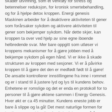
skader utvinning, som et verktøy for stress og
betennelser reduksjon, for kronisk smertebehandling,
og for å hjelpe detox kroppen. Energi genesis
Maskinen arbeider for å deaktivere aktiviteten til gener
som forårsaker sykdom og aktivere aktiviteten til
gener som bekjemper sykdom. Når dette skjer, kan
kroppen ta over ved hjelp av sine egne iboende
helbredende svar. Mer bare oppgitt som utløser vi
kroppens mekanismer for å gjøre jobben med å
bekjempe sykdom på egen hånd. Vi er ikke å skade
strukturen av kroppen med sesjoner. Vi er å påvirke
kroppen til å gjøre det den er medfødt født til å gjøre!
De ansatte kontrollerer innstillingene fra inne i rommet
og er i stand til å justere lyd og lys til kundens behov.
Enhetene er romslige og det er enda en protokoll for to
personer til å gjøre øktene sammen i Energy Genesis.
Hver økt er ca 45 minutter. Kundens eneste jobb er
bare å slippe og la gå! Det mest naturlige formen for