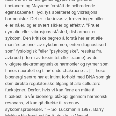
tibetanere og Mayaene forstått de helbredende
egenskapene til lyd, lys spekteret og vibrasjons
harmoniske. Det er ikke-invasiv, krever ingen piller
eller nåler, og er svært sikker og effektiv. "Fra et
cymatic eller vibrasjons ståsted, disharmoni er
sykdom. Den kritiske begrep å forstå her er at alle
manifestasjoner av sykdommen, enten diagnostisert
som" fysiologisk "eller "psykologiske", resultat fra
avbrudd (i form av toksisitet eller traume) av de
viktigste elektromagnetiske harmonier og rytmer som
finnes i aurafelt og tilhørende chakraene ... [T] hese
bioenergi sentre har et intimt forhold med DNA som gir
dem direkte regulatoriske tilgang til alle cellulære
funksjoner. Derfor, hvis vi kan finne en måte å
tilbakestille vår bioenergi blåkopi gjennom harmonisk
resonans, vi kan gå direkte til roten av
sykdomsprosesser. " ~ Sol LuckmanIn 1997, Barry
McNew ble kreditert for å utvikle liv Vessel