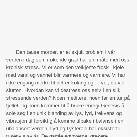
Den tause morder, er et skjult problem i vår
verden i dag som i økende grad har sin måte med oss ​​
kronisk stress. Vi er som den velkjente frosk i kjele
med vann og vannet blir varmere og varmere. Vi har
ikke engang merke til det er koking og ... vel, du vet
slutten. Hvordan kan vi destress oss selv i en slik
stressende verden? Noen meditere, noen tar en tur på
fjellet, og noen kommer til å bruke energi Genesis å
sole seg i en unik blanding av lys, lyd, frekvens og
vibrasjon til forsiktig å komme tilbake i balanse i en
ubalansert verden. Lyd og Lysterapi har eksistert i
tusenvis av år. De gamle egypterne, grekere,