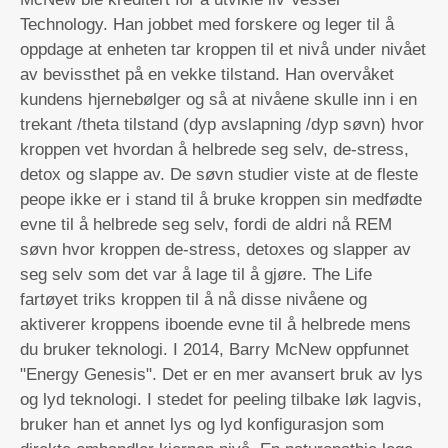
Technology. Han jobbet med forskere og leger til å
oppdage at enheten tar kroppen til et nivå under nivået
av bevissthet på en vekke tilstand. Han overvåket
kundens hjernebølger og så at nivåene skulle inn i en
trekant /theta tilstand (dyp avslapning /dyp søvn) hvor
kroppen vet hvordan å helbrede seg selv, de-stress,
detox og slappe av. De søvn studier viste at de fleste
peope ikke er i stand til å bruke kroppen sin medfødte
evne til å helbrede seg selv, fordi de aldri nå REM
søvn hvor kroppen de-stress, detoxes og slapper av
seg selv som det var å lage til å gjøre. The Life
fartøyet triks kroppen til å nå disse nivåene og
aktiverer kroppens iboende evne til å helbrede mens
du bruker teknologi. I 2014, Barry McNew oppfunnet
"Energy Genesis". Det er en mer avansert bruk av lys
og lyd teknologi. I stedet for peeling tilbake løk lagvis,
bruker han et annet lys og lyd konfigurasjon som