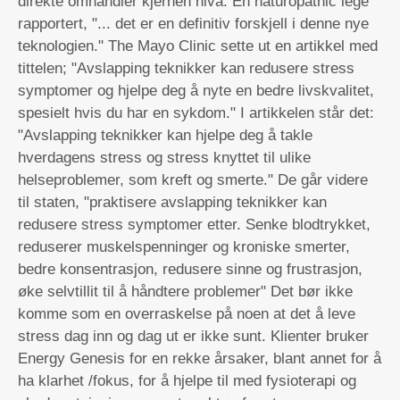
direkte omhandler kjernen nivå. En naturopathic lege
rapportert, "... det er en definitiv forskjell i denne nye
teknologien." The Mayo Clinic sette ut en artikkel med
tittelen; "Avslapping teknikker kan redusere stress
symptomer og hjelpe deg å nyte en bedre livskvalitet,
spesielt hvis du har en sykdom." I artikkelen står det:
"Avslapping teknikker kan hjelpe deg å takle
hverdagens stress og stress knyttet til ulike
helseproblemer, som kreft og smerte." De går videre
til staten, "praktisere avslapping teknikker kan
redusere stress symptomer etter. Senke blodtrykket,
reduserer muskelspenninger og kroniske smerter,
bedre konsentrasjon, redusere sinne og frustrasjon,
øke selvtillit til å håndtere problemer" Det bør ikke
komme som en overraskelse på noen at det å leve
stress dag inn og dag ut er ikke sunt. Klienter bruker
Energy Genesis for en rekke årsaker, blant annet for å
ha klarhet /fokus, for å hjelpe til med fysioterapi og