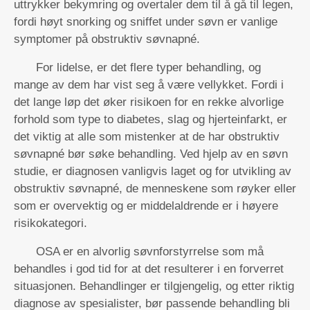
uttrykker bekymring og overtaler dem til å gå til legen,
fordi høyt snorking og sniffet under søvn er vanlige
symptomer på obstruktiv søvnapné.
For lidelse, er det flere typer behandling, og
mange av dem har vist seg å være vellykket. Fordi i
det lange løp det øker risikoen for en rekke alvorlige
forhold som type to diabetes, slag og hjerteinfarkt, er
det viktig at alle som mistenker at de har obstruktiv
søvnapné bør søke behandling. Ved hjelp av en søvn
studie, er diagnosen vanligvis laget og for utvikling av
obstruktiv søvnapné, de menneskene som røyker eller
som er overvektig og er middelaldrende er i høyere
risikokategori.
OSA er en alvorlig søvnforstyrrelse som må
behandles i god tid for at det resulterer i en forverret
situasjonen. Behandlinger er tilgjengelig, og etter riktig
diagnose av spesialister, bør passende behandling bli