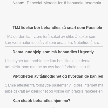
Neste:
Especial Metode for å behandle Insomnia
TMJ lidelse bør behandles så snart som Possible
TMJ uorden kan være forårsaket av ulike årsaker som
kan være naturlige så vel som unaturlig. Naturlige årsaker
er når vi har få skadet vev i halsen vår og de ikke la oss
Dental nødhjelp som må behandles Urgently
puste ordentlig. På den annen
Ulike typer tannproblemer kan bestilles etter dental
nødhjelp, som mange av oss har å forholde seg til.
Uansett hva problemet er, er smerte åpenbare, og det er
Viktigheten av tålmodighet og hvordan de kan beh
det som forårsaker tann nødhjelp Queens.
Samle attester fra fornøyde pasienter vil gjøre Internett mark
arbeidskraft av kjærlighet og vokse din praksis raskere enn
færre folk i staben med legene erk
Kan skabb behandles hjemme?