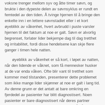
voksne trenger mellom syv og åtte timer søvn, og
brukte i den dypeste delen av søvnsyklus er rundt en
femtedel av den tiden. Å tvinge hjernen til å bringe den
enkelte inn i en lettere søvnstadiet eller i et kort
øyeblikk av våkenhet, hvert avbrudd i puste varsler
hjernen til det faktum at noe er galt. Søvn er alvorlig
begrenset, forlater lider bekjempe dag til dag tretthet
og irritabilitet, fordi disse hendelsene kan skje flere
ganger i timen hele natten.
øyeblikk av våkenhet er så kort, i løpet av natten,
når den lidende er våknet, som få mennesker husker
at de var enda våken. Ofte blir vant til tretthet som
kommer med tilstanden, presenterer dette problemet
som ikke mange lider skjønner at noe er galt i lang tid.
Av denne grunn er det antatt at bare omkring en
fjerdedel av pasienter har blitt diagnostisert. Noen
pasienter er bare diagnostisert når deres partner