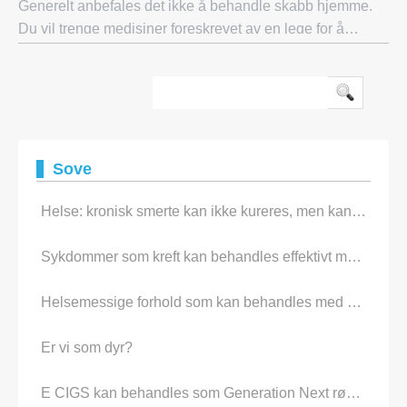
Generelt anbefales det ikke å behandle skabb hjemme.
Du vil trenge medisiner foreskrevet av en lege for å
forhindre spredning til andre familiemedlemmer. Mange er
en type hudtilstand forårsaket av
Sove
Helse: kronisk smerte kan ikke kureres, men kan behandles -
Sykdommer som kreft kan behandles effektivt med Advanced Treatments
Helsemessige forhold som kan behandles med Olive Gold
Er vi som dyr?
E CIGS kan behandles som Generation Next røykere Stuff.