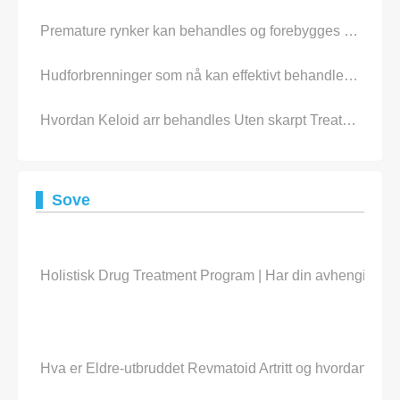
Premature rynker kan behandles og forebygges med riktig Strategy
Hudforbrenninger som nå kan effektivt behandles med kun naturlige Ingredients
Hvordan Keloid arr behandles Uten skarpt Treatments
Sove
Holistisk Drug Treatment Program | Har din avhengighet
Hva er Eldre-utbruddet Revmatoid Artritt og hvordan bø