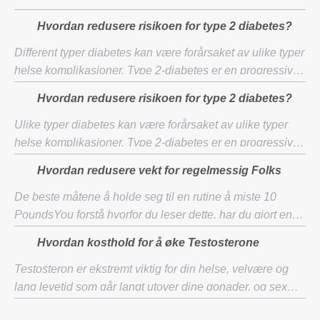
Hvordan redusere risikoen for type 2 diabetes?
Different typer diabetes kan være forårsaket av ulike typer
helse komplikasjoner. Type 2-diabetes er en progressiv
lidelse, som er forårsaket ved å redusere
Hvordan redusere risikoen for type 2 diabetes?
insulinsensitivitet. Alle kan være sårbare
Ulike typer diabetes kan være forårsaket av ulike typer
helse komplikasjoner. Type 2-diabetes er en progressiv
lidelse, som er forårsaket ved å redusere
Hvordan redusere vekt for regelmessig Folks
insulinsensitivitet. Alle kan være sårbare for
De beste måtene å holde seg til en rutine å miste 10
PoundsYou forstå hvorfor du leser dette, har du gjort en
skremmende og sterk valget mellom å miste 10 pounds.
Hvordan kosthold for å øke Testosterone
Du gjør det for bedre helse og mer se
Testosteron er ekstremt viktig for din helse, velvære og
lang levetid som går langt utover dine gonader, og sex
dykk. Øke testosteron vil redusere mage fett, forbedre