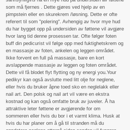
som må fjernes . Dette gjøres ved hjelp av en
pimpstein eller en skurekrem /løsning. Dette er ofte
referert til som "polering". Avhengig av hvor mye hud
du har bygget opp på undersiden av føttene vil avgjøre
hvor lang tid denne prosessen tar. Ofte følger foten
buff din pedicurist vil følge opp med fuktighetskrem og
en massasje av foten, ankelen og leggen området.
Ikke forvent en full på massasje, bare en kort
avslappende massasje av leggen og foten området.
Dette vil få blodet flyt flytting og ny energi you.Your
pedikyr kan også avslutte med litt olje for neglene,
eller hvis du bruker åpne toed sko en neglelakk eller
nail art. Den polsk og nail art vil være en ekstra
kostnad og kan også omfatte bruk av juveler. Å ha
attraktive leter føttene er avgjørende for om
sommeren eller hvis du bor i et varmt klima. Husk at
hvis du har planer om å gå til stranden må du