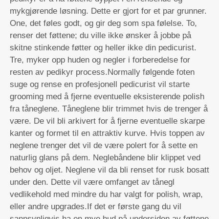
mykgjørende løsning. Dette er gjort for et par grunner.
One, det føles godt, og gir deg som spa følelse. To,
renser det føttene; du ville ikke ønsker å jobbe på
skitne stinkende føtter og heller ikke din pedicurist.
Tre, myker opp huden og negler i forberedelse for
resten av pedikyr process.Normally følgende foten
suge og rense en profesjonell pedicurist vil starte
grooming med å fjerne eventuelle eksisterende polish
fra tåneglene. Tåneglene blir trimmet hvis de trenger å
være. De vil bli arkivert for å fjerne eventuelle skarpe
kanter og formet til en attraktiv kurve. Hvis toppen av
neglene trenger det vil de være polert for å sette en
naturlig glans på dem. Neglebåndene blir klippet ved
behov og oljet. Neglene vil da bli renset for rusk bosatt
under den. Dette vil være omfanget av tånegl
vedlikehold med mindre du har valgt for polish, wrap,
eller andre upgrades.If det er første gang du vil
sannsynligvis ha en mye hud på undersiden av føttene