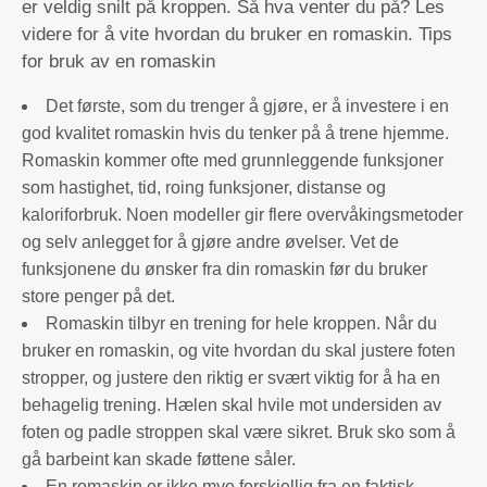
er veldig snilt på kroppen. Så hva venter du på? Les
videre for å vite hvordan du bruker en romaskin. Tips
for bruk av en romaskin
Det første, som du trenger å gjøre, er å investere i en
god kvalitet romaskin hvis du tenker på å trene hjemme.
Romaskin kommer ofte med grunnleggende funksjoner
som hastighet, tid, roing funksjoner, distanse og
kaloriforbruk. Noen modeller gir flere overvåkingsmetoder
og selv anlegget for å gjøre andre øvelser. Vet de
funksjonene du ønsker fra din romaskin før du bruker
store penger på det.
Romaskin tilbyr en trening for hele kroppen. Når du
bruker en romaskin, og vite hvordan du skal justere foten
stropper, og justere den riktig er svært viktig for å ha en
behagelig trening. Hælen skal hvile mot undersiden av
foten og padle stroppen skal være sikret. Bruk sko som å
gå barbeint kan skade føttene såler.
En romaskin er ikke mye forskjellig fra en faktisk