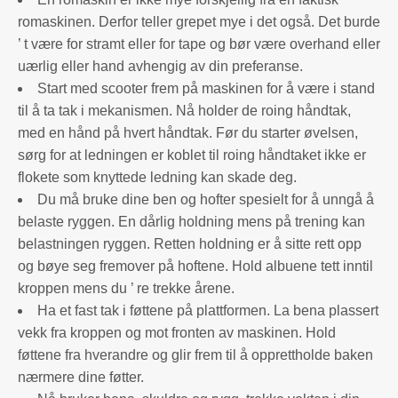
romaskinen. Derfor teller grepet mye i det også. Det burde
’ t være for stramt eller for tape og bør være overhand eller
uærlig eller hand avhengig av din preferanse.
Start med scooter frem på maskinen for å være i stand
til å ta tak i mekanismen. Nå holder de roing håndtak,
med en hånd på hvert håndtak. Før du starter øvelsen,
sørg for at ledningen er koblet til roing håndtaket ikke er
flokete som knyttede ledning kan skade deg.
Du må bruke dine ben og hofter spesielt for å unngå å
belaste ryggen. En dårlig holdning mens på trening kan
belastningen ryggen. Retten holdning er å sitte rett opp
og bøye seg fremover på hoftene. Hold albuene tett inntil
kroppen mens du ’ re trekke årene.
Ha et fast tak i føttene på plattformen. La bena plassert
vekk fra kroppen og mot fronten av maskinen. Hold
føttene fra hverandre og glir frem til å opprettholde baken
nærmere dine føtter.