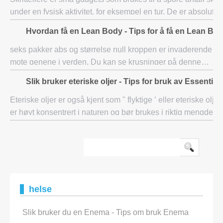
under en fysisk aktivitet, for eksempel en tur. De er absolutt 
beste trenings investeringene du kan gjøre, som å samle in
Hvordan få en Lean Body - Tips for å få en Lean Bo
seks pakker abs og størrelse null kroppen er invaderende
mote genene i verden. Du kan se krusninger på denne
trenden kommer selv i landskapet der tenåringer gå til små
Slik bruker eteriske oljer - Tips for bruk av Essential 
treningssentre og ta alle mulige
Eteriske oljer er også kjent som " flyktige ’ eller eteriske oljer
er høyt konsentrert i naturen og bør brukes i riktig mengde, of
forbindelse med bæreroljer, for å få de ønskede
helse
Slik bruker du en Enema - Tips om bruk Enema