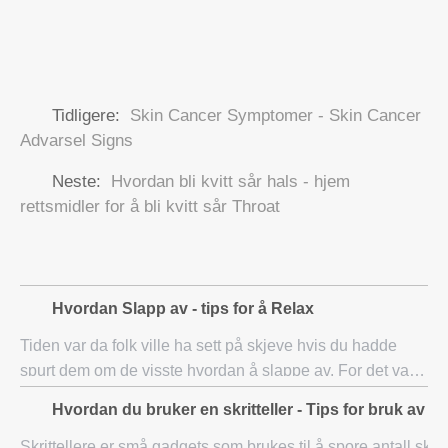
Tidligere:
Skin Cancer Symptomer - Skin Cancer
Advarsel Signs
Neste:
Hvordan bli kvitt sår hals - hjem
rettsmidler for å bli kvitt sår Throat
Hvordan Slapp av - tips for å Relax
Tiden var da folk ville ha sett på skjeve hvis du hadde
spurt dem om de visste hvordan å slappe av. For det var
de dagene da folk hadde tid på hendene, stress var lav
Hvordan du bruker en skritteller - Tips for bruk av 
og jobbe selv var best avslapning
Skrittellere er små gadgets som brukes til å spore antall skritt 