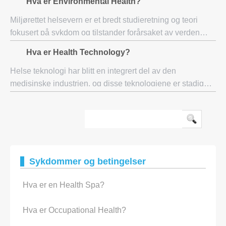
Hva er Environmental Health?
skape problemer i behandlingen av helse
Miljørettet helsevern er et bredt studieretning og teori
fokusert på sykdom og tilstander forårsaket av verden
rundt mennesker. Snarere enn å se på helseproblemer
Hva er Health Technology?
forårsaket av kroppen, ser miljørette
Helse teknologi har blitt en integrert del av den
medisinske industrien, og disse teknologiene er stadig
forbedres. Det primære målet for helseteknologi er å
hjelpe leger i å gi den optimale mengde om
Sykdommer og betingelser
Hva er en Health Spa?
Hva er Occupational Health?