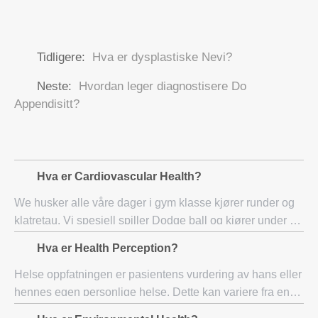
Tidligere:
Hva er dysplastiske Nevi?
Neste:
Hvordan leger diagnostisere Do
Appendisitt?
Hva er Cardiovascular Health?
We husker alle våre dager i gym klasse kjører runder og
klatretau. Vi spesiell spiller Dodge ball og kjører under en
gigantisk fallskjerm. Bortsett fra å glede vår barnlige lyst
Hva er Health Perception?
til å spille, ble diss
Helse oppfatningen er pasientens vurdering av hans eller
hennes egen personlige helse. Dette kan variere fra en
vurdering av en omsorg leverandøren, noe som kan