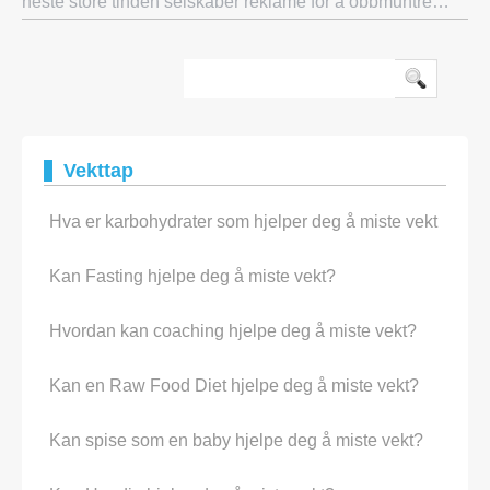
neste store tingen selskaper reklame for å oppmuntre
slankere å hoste opp og kjøpe deres produkter. Det er
hoodia gordonii, ikke en ny oppfinnelse,
Vekttap
Hva er karbohydrater som hjelper deg å miste vekt
Kan Fasting hjelpe deg å miste vekt?
Hvordan kan coaching hjelpe deg å miste vekt?
Kan en Raw Food Diet hjelpe deg å miste vekt?
Kan spise som en baby hjelpe deg å miste vekt?