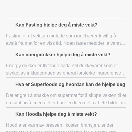
Kan Fasting hjelpe deg å miste vekt?
Fasting er et vekttap metode som innebærer frivillig å
avstå fra mat for en viss tid. Noen faste metoder la vann
eller andre væsker, mens andre lar rå mat. Andre fortsatt,
Kan energidrikker hjelpe deg å miste vekt?
begrense alt unntatt vann. E
Energy drikker er flytende soda-stil drikkevarer som er
styrket av inkluderingen av energi forsterke ingredienser,
inkludert sukker, koffein og andre koffein-lignende stoffer
Hva er Superfoods og hvordan kan de hjelpe deg å 
som efedrin, og guarana.
Det er greit å snakke om supermat for å slippe vekten til en 
og sunt nivå, men det er bare en liten del av hele bildet med
næringsstoffer. Det er mange vitenskapelige studier i dag
Kan Hoodia hjelpe deg å miste vekt?
Hoodia er varm av pressen i kosten bransjen, er den