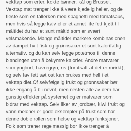
vekttap som erter, kokte bønner, kål og Brussel.
Vekttap mat trenger ikke å være kjedelig heller, og de
fleste som en tallerken med spaghetti med tomatsaus,
men hvis så legge kalv eller et annet lite fett kjøtt til
måltidet du har et sunt måltid som er svært
velsmakende. Mange måltider markere kombinasjonen
av dampet hvit fisk og grønnsaker et sunt kalorifattig
alternativ, og du kan selv legge potetmos til denne
blandingen uten å bekymre kalorier. Andre matvarer
som yoghurt, havregryn, ris (forutsatt at det er mørkt),
og selv lav fett søt ost kan brukes med hell i et
vekttap diet.Of selvfølgelig frukt og grønnsaker bør
ikke engang å bli nevnt, men nesten alle av dem har
gunstig effekter på systemet og er matvarer som
bidrar med vekttap. Selv liker av jordbær, kiwi frukt og
vann meloner er gode eksempler på frukt som har
denne doble rollen som helse og vekttap funksjoner.
Folk som trener regelmessig bør ikke trenger å