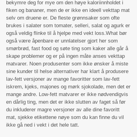
bekymre deg for mye om den høye kaloriinnholdet i
fiken og bananer, men de er ikke en ideell vekttap mat
selv om druene er. De fleste grønnsaker som ofte
brukes i salater som tomater, selleri, salat og agurk er
også veldig flinke til å hjelpe med vekt loss.What bør
også være åpenbare er unnlatelser gjort her som
smørbrød, fast food og søte ting som kaker alle går å
skape problemer og er på ingen måte anses vekttap
matvarer. Noen produsenter som ikke ønsker å miste
sine kunder til helse alternativer har klart å produsere
lav-fett versjoner av mange favoritter som lav-fett
iskrem, kjeks, majones og mørk sjokolade, men det er
mange andre. Low-fett matvarer er ikke nødvendigvis
en dårlig ting, men det er ikke slutten av faget så før
du inkluderer magre versjoner av alle dine favoritt
mat, sjekke etikettene nøye som du kan finne du vil
ikke gå ned i vekt i det hele tatt.