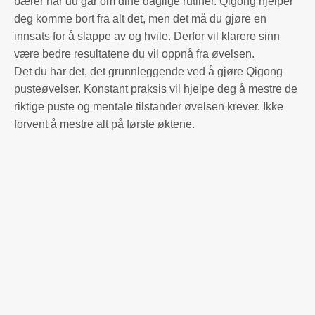
bærer når du går om dine daglige rutiner. Qigong hjelper
deg komme bort fra alt det, men det må du gjøre en
innsats for å slappe av og hvile. Derfor vil klarere sinn
være bedre resultatene du vil oppnå fra øvelsen.
Det du har det, det grunnleggende ved å gjøre Qigong
pusteøvelser. Konstant praksis vil hjelpe deg å mestre de
riktige puste og mentale tilstander øvelsen krever. Ikke
forvent å mestre alt på første øktene.