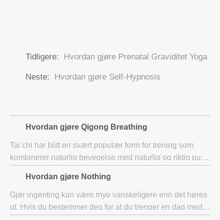
Tidligere:
Hvordan gjøre Prenatal Graviditet Yoga
Neste:
Hvordan gjøre Self-Hypnosis
Hvordan gjøre Qigong Breathing
Tai chi har blitt en svært populær form for trening som
kombinerer naturlig bevegelse med naturlig og riktig pust.
Mens mange mennesker er allerede kjent med denne
Hvordan gjøre Nothing
kinesiske øvelsen, de vet ikke at de
Gjør ingenting kan være mye vanskeligere enn det høres
ut. Hvis du bestemmer deg for at du trenger en dag med å
gjøre ingenting, kan du ha problemer med å ta en pause