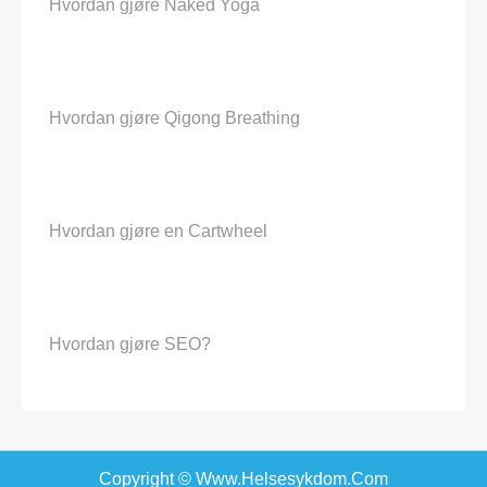
Hvordan gjøre Naked Yoga
Hvordan gjøre Qigong Breathing
Hvordan gjøre en Cartwheel
Hvordan gjøre SEO?
Copyright © Www.helsesykdom.com