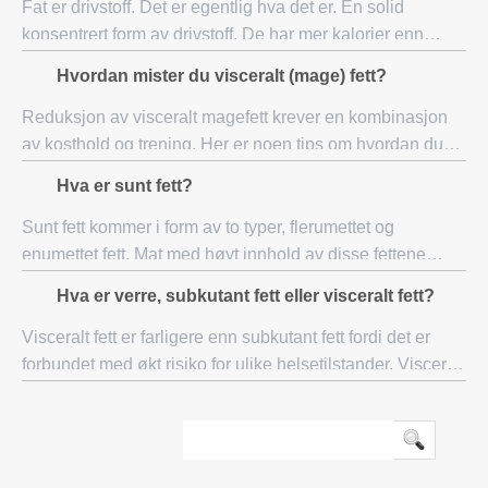
Fat er drivstoff. Det er egentlig hva det er. En solid
konsentrert form av drivstoff. De har mer kalorier enn
proteiner eller karbohydrater. Her er de grunnleggende
Hvordan mister du visceralt (mage) fett?
formene for fett. Mettet fett D
Reduksjon av visceralt magefett krever en kombinasjon
av kosthold og trening. Her er noen tips om hvordan du
kan miste visceralt fett og holde vekten. Visceralt
Hva er sunt fett?
magefett, ellers kjent som skjult fe
Sunt fett kommer i form av to typer, flerumettet og
enumettet fett. Mat med høyt innhold av disse fettene
inkluderer fisk, nøtter, frø og vegetabilske oljer. Umettet
Hva er verre, subkutant fett eller visceralt fett?
fett (flerumettet og enumettet)
Visceralt fett er farligere enn subkutant fett fordi det er
forbundet med økt risiko for ulike helsetilstander. Visceralt
fett anses som farligere enn subkutant fett fordi
førstnevnte er assosiert