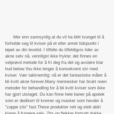
Mer enn sannsynlig at du vil ha blitt tvunget til å
forholde seg til kviser på et eller annet tidspunkt i
løpet av din levetid. I tilfelle du tilfeldigvis lider av
akne selv nå, vennligst ikke frykte: det finnes en
velprøvd metode for å fri deg fra det og avsløre klar
hud below.You ikke lenger å konsekvent stri med
kviser. Vær takknemlig: nå er det fantastiske måter å
bli kvitt akne forever.Many mennesker har brukt noen
metoder for behandling for å bli kvitt kviser som ikke
har gjort utslaget. Du kan finne hele baner på apotek
som er dedikert til kremer og masker som hevder å
"zappe zits" fast.These produkter rett og slett aldri
klarer å fungere selv. Zits og flekker fortsatt dukke