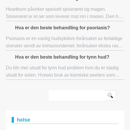
forstoppelse i hovedsak
Heartburn påvirker spesielt spiserøret og magen.
Spiserøret er et rør som leverer mat inn i magen. Den har
en ventil som kan åpnes og lukkes, slik at mat i magen,
Hva er den beste behandling for psoriasis?
samtidig som det ned under fordøyelse
Psoriasis er en vanlig hudsykdom forårsaket av feilaktige
signaler sendt av immunsystemet, forårsaker ekstra rask
hud celle gjenfødelse. Hudceller som regenererer ved
Hva er den beste behandling for tynn hud?
denne akselererende hastighet før
Du blir mer utsatt for tynn hud problem hvis du er stadig
utsatt for solen. Hyppig bruk av kjemiske peelers som
Retinol kan også bidra til dette problemet. Ettersom vi blir
eldre, mister huden sin nat
helse