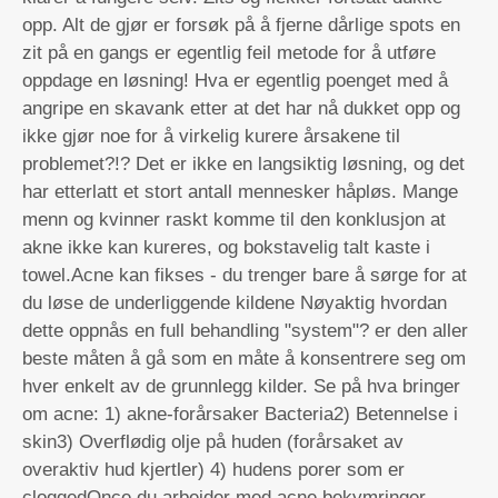
opp. Alt de gjør er forsøk på å fjerne dårlige spots en
zit på en gangs er egentlig feil metode for å utføre
oppdage en løsning! Hva er egentlig poenget med å
angripe en skavank etter at det har nå dukket opp og
ikke gjør noe for å virkelig kurere årsakene til
problemet?!? Det er ikke en langsiktig løsning, og det
har etterlatt et stort antall mennesker håpløs. Mange
menn og kvinner raskt komme til den konklusjon at
akne ikke kan kureres, og bokstavelig talt kaste i
towel.Acne kan fikses - du trenger bare å sørge for at
du løse de underliggende kildene Nøyaktig hvordan
dette oppnås en full behandling "system"? er den aller
beste måten å gå som en måte å konsentrere seg om
hver enkelt av de grunnlegg kilder. Se på hva bringer
om acne: 1) akne-forårsaker Bacteria2) Betennelse i
skin3) Overflødig olje på huden (forårsaket av
overaktiv hud kjertler) 4) hudens porer som er
cloggedOnce du arbeider med acne bekymringer,