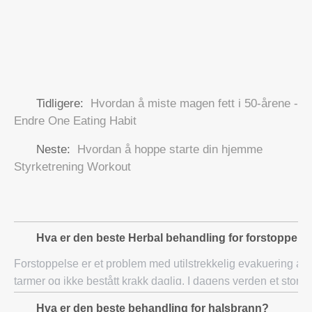
Tidligere:
Hvordan å miste magen fett i 50-årene -
Endre One Eating Habit
Neste:
Hvordan å hoppe starte din hjemme
Styrketrening Workout
Hva er den beste Herbal behandling for forstoppels
Forstoppelse er et problem med utilstrekkelig evakuering av
tarmer og ikke bestått krakk daglig. I dagens verden et stort
antall mennesker er led av forstoppelse. Problemet med
Hva er den beste behandling for halsbrann?