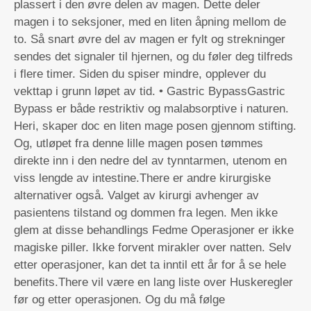
plassert i den øvre delen av magen. Dette deler
magen i to seksjoner, med en liten åpning mellom de
to. Så snart øvre del av magen er fylt og strekninger
sendes det signaler til hjernen, og du føler deg tilfreds
i flere timer. Siden du spiser mindre, opplever du
vekttap i grunn løpet av tid. • Gastric BypassGastric
Bypass er både restriktiv og malabsorptive i naturen.
Heri, skaper doc en liten mage posen gjennom stifting.
Og, utløpet fra denne lille magen posen tømmes
direkte inn i den nedre del av tynntarmen, utenom en
viss lengde av intestine.There er andre kirurgiske
alternativer også. Valget av kirurgi avhenger av
pasientens tilstand og dommen fra legen. Men ikke
glem at disse behandlings Fedme Operasjoner er ikke
magiske piller. Ikke forvent mirakler over natten. Selv
etter operasjoner, kan det ta inntil ett år for å se hele
benefits.There vil være en lang liste over Huskeregler
før og etter operasjonen. Og du må følge