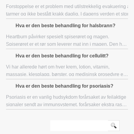
Forstoppelse er et problem med utilstrekkelig evakuering av
tarmer og ikke bestått krakk daglig. I dagens verden et stort
antall mennesker er led av forstoppelse. Problemet med
Hva er den beste behandling for halsbrann?
forstoppelse i hovedsak
Heartburn påvirker spesielt spiserøret og magen.
Spiserøret er et rør som leverer mat inn i magen. Den har
en ventil som kan åpnes og lukkes, slik at mat i magen,
Hva er den beste behandling for cellulitt?
samtidig som det ned under fordøyelse
Vi har allerede hørt om hver krem, lotion, vitamin,
massasje, klesplagg, børster, og medisinsk prosedyre er
det for å bli kvitt cellulitter, ikke sant ? Med alle disse
Hva er den beste behandling for psoriasis?
alternativene er tilgjengelige h
Psoriasis er en vanlig hudsykdom forårsaket av feilaktige
signaler sendt av immunsystemet, forårsaker ekstra rask
hud celle gjenfødelse. Hudceller som regenererer ved
denne akselererende hastighet før