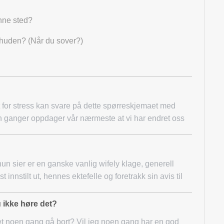
nne sted?
 huden? (Når du sover?)
t for stress kan svare på dette spørreskjemaet med
 ganger oppdager vår nærmeste at vi har endret oss
n sier er en ganske vanlig wifely klage, generell
st innstilt ut, hennes ektefelle og foretrakk sin avis til
u ikke høre det?
et noen gang gå bort? Vil jeg noen gang har en god