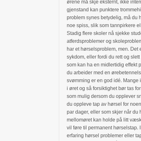
ørene må skje eksternt, ikke inte
gjenstand kan punktere trommehin
problem synes betydelig, må du ha 
noe spiss, slik som tannpirkere el
Stadig flere skoler nå sjekke stud
atferdsproblemer og skoleprobleme
har et hørselsproblem, men. Det e
sykdom, eller fordi du rett og slett
som kan ha en midlertidig effekt 
du arbeider med en ørebetennelse,
svømming er en god idé. Mange i
i øret og så forsiktighet bør tas 
som mulig dersom du opplever sm
du oppleve tap av hørsel for noen
par dager, eller som skjer når du
mellomøret kan holde på litt væsk
vil føre til permanent hørselstap.
erfaring hørsel problemer eller ta