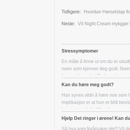
Tidligere:
Hvordan Hørselstap fi
Neste:
Vil Night Cream mykgjør
Stressymptomer
En måte å finne ut om du er utsat
noen som kjenner deg godt. Noen
før vi selv se det. Bruk en times
Kan du høre meg godt?
Han synes aldri å høre noe som hu
implikasjon er at hun er blitt bevis
hennes samtale. Men da
Hjelp Det ringer i ørene! Kan d
Så hva som forårsaker det? Vil d