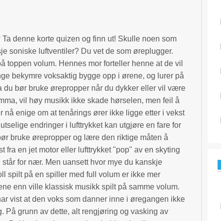
 Ta denne korte quizen og finn ut! Skulle noen som
sje soniske luftventiler? Du vet de som øreplugger.
 på toppen volum. Hennes mor forteller henne at de vil
nge bekymre voksaktig bygge opp i ørene, og lurer på
a du bør bruke ørepropper når du dykker eller vil være
mma, vil høy musikk ikke skade hørselen, men feil å
r nå enige om at tenårings ører ikke ligge etter i vekst
selige endringer i lufttrykket kan utgjøre en fare for
bør bruke ørepropper og lære den riktige måten å
 fra en jet motor eller lufttrykket "pop" av en skyting
u står for nær. Men uansett hvor mye du kanskje
ll spilt på en spiller med full volum er ikke mer
ene enn ville klassisk musikk spilt på samme volum.
har vist at den voks som danner inne i øregangen ikke
ig. På grunn av dette, alt rengjøring og vasking av