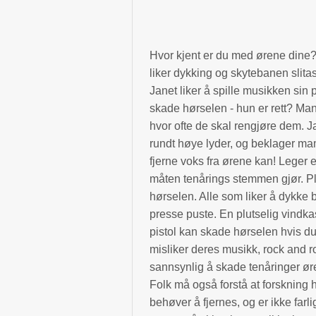
Hvor kjent er du med ørene dine?
liker dykking og skytebanen slita
Janet liker å spille musikken sin
skade hørselen - hun er rett? Ma
hvor ofte de skal rengjøre dem. J
rundt høye lyder, og beklager ma
fjerne voks fra ørene kan! Leger e
måten tenårings stemmen gjør. Plut
hørselen. Alle som liker å dykke 
presse puste. En plutselig vindkast
pistol kan skade hørselen hvis d
misliker deres musikk, rock and ro
sannsynlig å skade tenåringer ør
Folk må også forstå at forskning 
behøver å fjernes, og er ikke farl