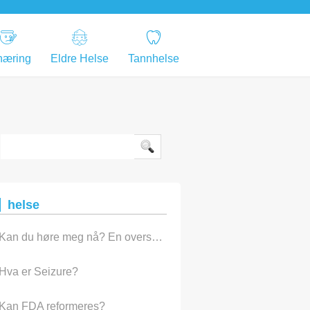
næring
Eldre Helse
Tannhelse
helse
Kan du høre meg nå? En oversikt over Høreapparat Styles
Hva er Seizure?
Kan FDA reformeres?