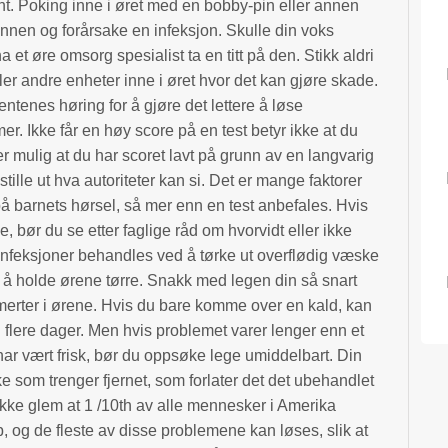
rnt. Poking inne i øret med en bobby-pin eller annen
nen og forårsake en infeksjon. Skulle din voks
et øre omsorg spesialist ta en titt på den. Stikk aldri
ler andre enheter inne i øret hvor det kan gjøre skade.
entenes høring for å gjøre det lettere å løse
r. Ikke får en høy score på en test betyr ikke at du
r mulig at du har scoret lavt på grunn av en langvarig
 stille ut hva autoriteter kan si. Det er mange faktorer
på barnets hørsel, så mer enn en test anbefales. Hvis
 bør du se etter faglige råd om hvorvidt eller ikke
nfeksjoner behandles ved å tørke ut overflødig væske
for å holde ørene tørre. Snakk med legen din så snart
erter i ørene. Hvis du bare komme over en kald, kan
 flere dager. Men hvis problemet varer lenger enn et
 har vært frisk, bør du oppsøke lege umiddelbart. Din
e som trenger fjernet, som forlater det det ubehandlet
 Ikke glem at 1 /10th av alle mennesker i Amerika
p, og de fleste av disse problemene kan løses, slik at