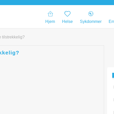
Hjem
Helse
Sykdommer
Er
tilstrekkelig?
kkelig?