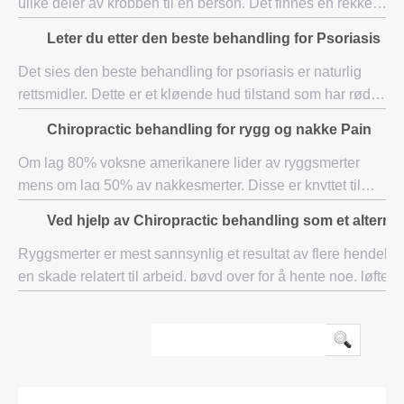
ulike deler av kroppen til en person. Det finnes en rekke
mennesker over hele verden som opplever ryggsmerter på g
Leter du etter den beste behandling for Psoriasis
av deres hektisk
Det sies den beste behandling for psoriasis er naturlig
rettsmidler. Dette er et kløende hud tilstand som har røde
flekker. Ifølge undersøkelser, dette er forårsaket av
Chiropractic behandling for rygg og nakke Pain
immunsystem som har et problem
Om lag 80% voksne amerikanere lider av ryggsmerter
mens om lag 50% av nakkesmerter. Disse er knyttet til
Vehicular ulykker som fører til whiplash, der hodet ble
Ved hjelp av Chiropractic behandling som et alternat
raskt trukket forover og bakover. Det k
Ryggsmerter er mest sannsynlig et resultat av flere hendelse
en skade relatert til arbeid, bøyd over for å hente noe, løfte 
gjenstander, dårlig holdning eller en ulykke. Uansett h