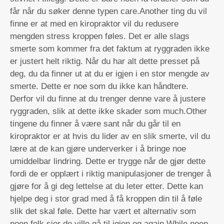
får når du søker denne typen care.Another ting du vil
finne er at med en kiropraktor vil du redusere
mengden stress kroppen føles. Det er alle slags
smerte som kommer fra det faktum at ryggraden ikke
er justert helt riktig. Når du har alt dette presset på
deg, du da finner ut at du er igjen i en stor mengde av
smerte. Dette er noe som du ikke kan håndtere.
Derfor vil du finne at du trenger denne vare å justere
ryggraden, slik at dette ikke skader som much.Other
tingene du finner å være sant når du går til en
kiropraktor er at hvis du lider av en slik smerte, vil du
lære at de kan gjøre underverker i å bringe noe
umiddelbar lindring. Dette er trygge når de gjør dette
fordi de er opplært i riktig manipulasjoner de trenger å
gjøre for å gi deg lettelse at du leter etter. Dette kan
hjelpe deg i stor grad med å få kroppen din til å føle
slik det skal føle. Dette har vært et alternativ som
noen folk sier de ville gå til igjen og again.While noen