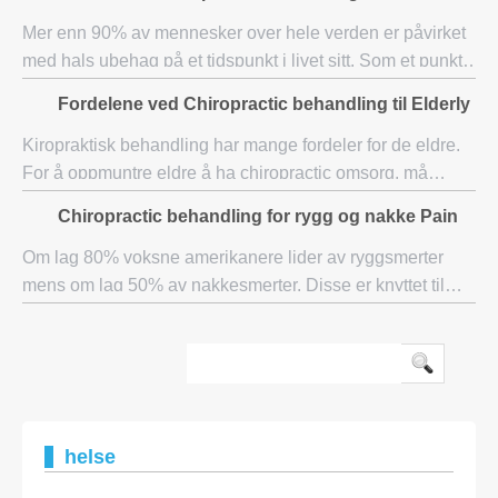
fordi den bærer det meste av kro
Mer enn 90% av mennesker over hele verden er påvirket
med hals ubehag på et tidspunkt i livet sitt. Som et punkt
faktisk hals ubehag regnes som en av de mest utbredte
Fordelene ved Chiropractic behandling til Elderly
problemet påvirker nesten hver en
Kiropraktisk behandling har mange fordeler for de eldre.
For å oppmuntre eldre å ha chiropractic omsorg, må
pårørende være utdannet på fordelene ved kiropraktisk
Chiropractic behandling for rygg og nakke Pain
behandling. Chiropractic omsorg lindre
Om lag 80% voksne amerikanere lider av ryggsmerter
mens om lag 50% av nakkesmerter. Disse er knyttet til
Vehicular ulykker som fører til whiplash, der hodet ble
raskt trukket forover og bakover. Det k
helse