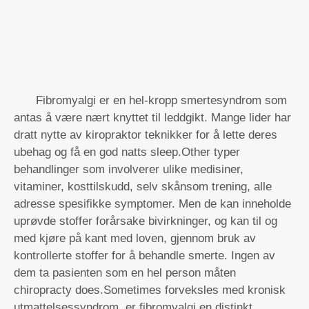
Fibromyalgi er en hel-kropp smertesyndrom som
antas å være nært knyttet til leddgikt. Mange lider har
dratt nytte av kiropraktor teknikker for å lette deres
ubehag og få en god natts sleep.Other typer
behandlinger som involverer ulike medisiner,
vitaminer, kosttilskudd, selv skånsom trening, alle
adresse spesifikke symptomer. Men de kan inneholde
uprøvde stoffer forårsake bivirkninger, og kan til og
med kjøre på kant med loven, gjennom bruk av
kontrollerte stoffer for å behandle smerte. Ingen av
dem ta pasienten som en hel person måten
chiropracty does.Sometimes forveksles med kronisk
utmattelsessyndrom, er fibromyalgi en distinkt