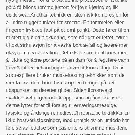
på å få bilens ramme justert for jevn kjøring og lik
dekk wear.Another teknikk er iskemisk kompresjon for
å lindre triggerpunkter for smerte. En tommelen eller
fingeren trykkes fast på et ømt punkt. Dette fører til en
midlertidig blod blokkering, som når det er lettet, fører
til økt sirkulasjon for å vaske bort avfall og levere mer
oksygen til vev healing. Dette kan sammenlignes med
å lukke og åpne portene på en dam for å regulere vann
flow.Another behandling er anvendt kinesiologi. Dens
støttespillere bruker muskeltesting teknikker som de
sier la oss dem høre hva kroppen trenger på det
tidspunktet og deretter gi det. Siden fibromyalgi
svekker velfungerende kropp, sinn og ånd, fokusert
denne lytter fører til forslag til ernæringsmessige,
fysiske og åndelige remedies.Chiropractic teknikker er
ikke hastverksløsninger, med unntak av en umiddelbar
følelse av lettelse som pasientens stramme musklene