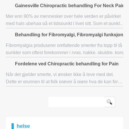
Man kan oppleve ekstreme smerter i den nedre ryggen
Gainesville Chiropractic behandling For Neck Pain
fordi den bærer det meste av kro
Mer enn 90% av mennesker over hele verden er påvirket
med hals ubehag på et tidspunkt i livet sitt. Som et punkt
faktisk hals ubehag regnes som en av de mest utbredte
Behandling for Fibromyalgi, Fibromyalgi funksjonsh
problemet påvirker nesten hver en
Fibromyalgia produserer omfattende smerter fra topp til tå og
punkter som oftest forekommer i rygg, nakke, skuldre, korsryg
også preg
Fordelene ved Chiropractic behandling for Pain
Når det gjelder smerte, vi ønsker ikke å leve med det.
Dette er grunnen til at folk prøver å gjøre hva de kan for å
få ryggsmerter til å gå unna. Måten at mange mennesker
gjør dette, er at de går for
helse