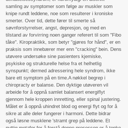
samling av symptomer som følge av muskler som
knipe rundt leddene, noe som resulterer i kroniske
smerter. Over tid, dette fører til smerte så
søvnforstyrrelser, angst, depresjon, og med en
tilstand av forvirring noen ganger referert til som "Fibo
tåke". Kiropraktikk, som betyr "gjøres for hånd", er en
praksis som innebærer mer enn "cracking" bein. Dens
utøvere undersøke sine pasienters kjemiske,
psykiske og strukturelle helse fra et helhetlig
synspunkt; dermed adressering hele syndrom, ikke
bare ett symptom på en time.A nøkkel begrep i
chiropracty er balanse. Den dyktige utøveren vil
arbeide for å oppnå samlet balansert energiflyt
gjennom hele kroppen innretting, eller spinal justering.
Målet er å oppnå uhindret blod og energi flyt og for å
sikre at alle deler fungerer i harmoni. Dette bidrar
også løsne musklene 'stramt grep på leddene. Et
nyttig metafor for å forstå denne prosessen er å tenke