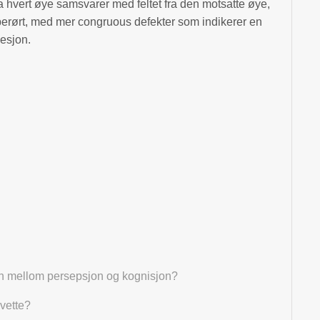
ra hvert øye samsvarer med feltet fra den motsatte øye,
 berørt, med mer congruous defekter som indikerer en
lesjon.
 mellom persepsjon og kognisjon?
svette?