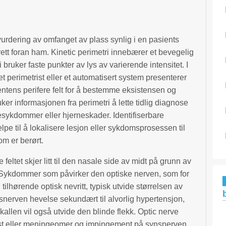
 vurdering av omfanget av plass synlig i en pasients
rett foran ham. Kinetic perimetri innebærer et bevegelig
 bruker faste punkter av lys av varierende intensitet. I
et perimetrist eller et automatisert system presenterer
sientens perifere felt for å bestemme eksistensen og
ruker informasjonen fra perimetri å lette tidlig diagnose
esykdommer eller hjerneskader. Identifiserbare
lpe til å lokalisere lesjon eller sykdomsprosessen til
om er berørt.
 feltet skjer litt til den nasale side av midt på grunn av
 Sykdommer som påvirker den optiske nerven, som for
ilhørende optisk nevritt, typisk utvide størrelsen av
snerven hevelse sekundært til alvorlig hypertensjon,
skallen vil også utvide den blinde flekk. Optic nerve
ulst eller meningeomer og impingement på synsnerven