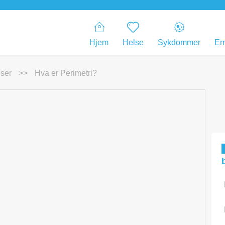
Hjem
Helse
Sykdommer
Er
ser
>>
Hva er Perimetri?