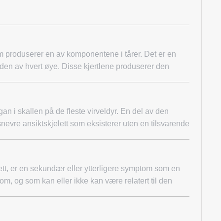
om produserer en av komponentene i tårer. Det er en
rsiden av hvert øye. Disse kjertlene produserer den
gan i skallen på de fleste virveldyr. En del av den
nevre ansiktskjelett som eksisterer uten en tilsvarende
t, er en sekundær eller ytterligere symptom som en
dom, og som kan eller ikke kan være relatert til den
s