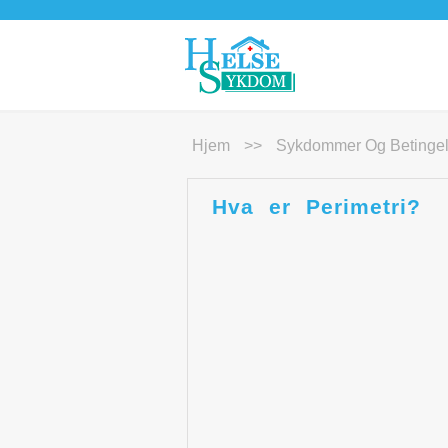
Hjem
>>
Sykdommer Og Betingel
Hva er Perimetri?