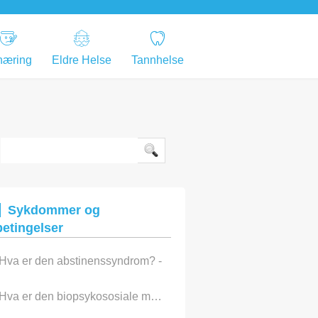
næring
Eldre Helse
Tannhelse
Sykdommer og
betingelser
Hva er den abstinenssyndrom? -
Hva er den biopsykososiale modellen?