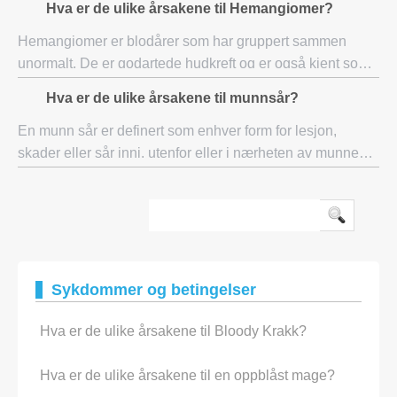
Hva er de ulike årsakene til Hemangiomer?
i ryggen, et brudd i den nedre del av r
Hemangiomer er blodårer som har gruppert sammen
unormalt. De er godartede hudkreft og er også kjent som
portvin flekker. Disse fødselsmerker er til stede ved
Hva er de ulike årsakene til munnsår?
fødselen, men ikke alltid synlig før et pa
En munn sår er definert som enhver form for lesjon,
skader eller sår inni, utenfor eller i nærheten av munnen.
Det er bokstavelig talt hundrevis av årsaker til munnsår,
fra mild irritasjon eller virus
Sykdommer og betingelser
Hva er de ulike årsakene til Bloody Krakk?
Hva er de ulike årsakene til en oppblåst mage?