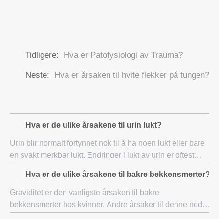
Tidligere:
Hva er Patofysiologi av Trauma?
Neste:
Hva er årsaken til hvite flekker på tungen?
Hva er de ulike årsakene til urin lukt?
Urin blir normalt fortynnet nok til å ha noen lukt eller bare
en svakt merkbar lukt. Endringer i lukt av urin er oftest
knyttet til mat nylig fortært, for eksempel asparges eller
Hva er de ulike årsakene til bakre bekkensmerter?
krydder som hvitløk e
Graviditet er den vanligste årsaken til bakre
bekkensmerter hos kvinner. Andre årsaker til denne nedre
ryggsmerte hos både menn og kvinner omfatter osteoartritt