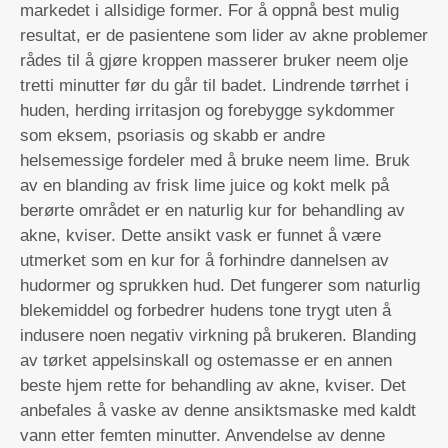
markedet i allsidige former. For å oppnå best mulig
resultat, er de pasientene som lider av akne problemer
rådes til å gjøre kroppen masserer bruker neem olje
tretti minutter før du går til badet. Lindrende tørrhet i
huden, herding irritasjon og forebygge sykdommer
som eksem, psoriasis og skabb er andre
helsemessige fordeler med å bruke neem lime. Bruk
av en blanding av frisk lime juice og kokt melk på
berørte området er en naturlig kur for behandling av
akne, kviser. Dette ansikt vask er funnet å være
utmerket som en kur for å forhindre dannelsen av
hudormer og sprukken hud. Det fungerer som naturlig
blekemiddel og forbedrer hudens tone trygt uten å
indusere noen negativ virkning på brukeren. Blanding
av tørket appelsinskall og ostemasse er en annen
beste hjem rette for behandling av akne, kviser. Det
anbefales å vaske av denne ansiktsmaske med kaldt
vann etter femten minutter. Anvendelse av denne