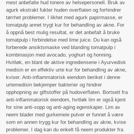
mest anbefalte hud tonere av helsepersonell. Bruk av
agurk ekstrakt fukter huden overflaten og forhindrer
tørrhet problemer. I likhet med agurk papirmasse, er
tomatpulp annet trygt kur for behandling av akne. For
å oppnå best mulig resultat, er det anbefalt å bruke
tomatpulp i forbindelse med lime juice. Du kan også
forberede ansiktsmaske ved blanding tomatpulp i
kombinasjon med avocado, yoghurt og honning.
Hvitløk, en blant de aktive ingrediensene i Ayurvedisk
medisin er en effektiv urte kur for behandling av akne,
kviser. Anti-inflammatorisk eiendom beriket i denne
urtemedisin bekjemper bakterier og hindrer
opphopning av giftstoffer på hudoverflaten. Bortsett fra
anti-inflammatorisk eiendom, hvitløk lim er også kjent
for sine anti-sopp og anti-aging egenskaper. Lim av
neem blader med gurkemeie pulver er funnet å være
som en annen trygg kur for behandling av akne, kvise
problemer. I dag kan du enkelt få neem produkter fra