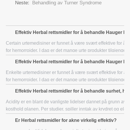
Neste:
Behandling av Turner Syndrome
Effektiv Herbal rettsmidler for å behandle Hauger E
Certain urtemedisiner er funnet å være svært effektive for å 
for hemorroider. I dag er det mange urte produkter tilgjengeli
å kurere hemorrhoid problemer. La oss se h
Effektiv Herbal rettsmidler for å behandle Hauger E
Enkelte urtemedisiner er funnet å være svært effektive for å 
for hemorroider. I dag er det mange urte produkter tilgjengeli
å kurere hemorrhoid problemer. La oss se h
Effektiv Herbal rettsmidler for å behandle surhet, ha
Acidity er en blant de vanligste lidelser dannet på grunn av v
kosthold planen. Per studier, spiller inntak av krydret og ele
vesentlig rolle i å forme denne lidelsen
Er Herbal rettsmidler for akne virkelig effektiv?