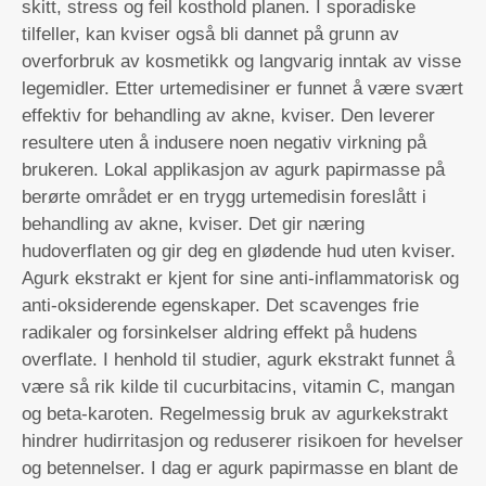
skitt, stress og feil kosthold planen. I sporadiske
tilfeller, kan kviser også bli dannet på grunn av
overforbruk av kosmetikk og langvarig inntak av visse
legemidler. Etter urtemedisiner er funnet å være svært
effektiv for behandling av akne, kviser. Den leverer
resultere uten å indusere noen negativ virkning på
brukeren. Lokal applikasjon av agurk papirmasse på
berørte området er en trygg urtemedisin foreslått i
behandling av akne, kviser. Det gir næring
hudoverflaten og gir deg en glødende hud uten kviser.
Agurk ekstrakt er kjent for sine anti-inflammatorisk og
anti-oksiderende egenskaper. Det scavenges frie
radikaler og forsinkelser aldring effekt på hudens
overflate. I henhold til studier, agurk ekstrakt funnet å
være så rik kilde til cucurbitacins, vitamin C, mangan
og beta-karoten. Regelmessig bruk av agurkekstrakt
hindrer hudirritasjon og reduserer risikoen for hevelser
og betennelser. I dag er agurk papirmasse en blant de