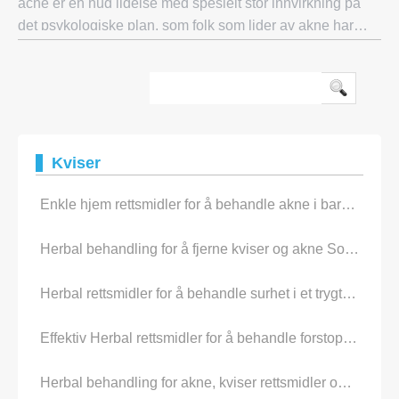
acne er en hud lidelse med spesielt stor innvirkning på
det psykologiske plan, som folk som lider av akne har
tendens til å isolere seg fra samfunnet og fra vanlige
sosiale aktiviteter. i tillegg ti
Kviser
Enkle hjem rettsmidler for å behandle akne i bare en week
Herbal behandling for å fjerne kviser og akne Som Er Safe
Herbal rettsmidler for å behandle surhet i et trygt Manner
Effektiv Herbal rettsmidler for å behandle forstoppelse naturlig og Safely
Herbal behandling for akne, kviser rettsmidler og mørke flekker Cures