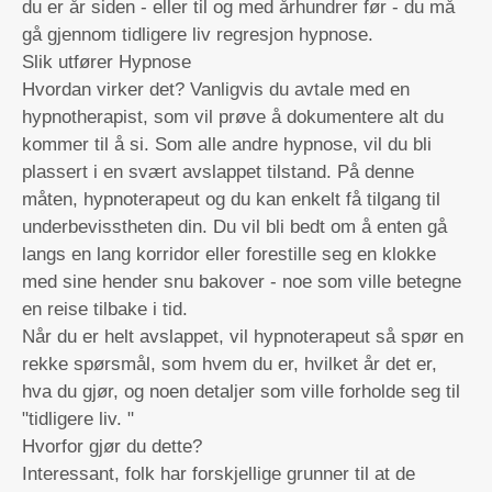
du er år siden - eller til og med århundrer før - du må
gå gjennom tidligere liv regresjon hypnose.
Slik utfører Hypnose
Hvordan virker det? Vanligvis du avtale med en
hypnotherapist, som vil prøve å dokumentere alt du
kommer til å si. Som alle andre hypnose, vil du bli
plassert i en svært avslappet tilstand. På denne
måten, hypnoterapeut og du kan enkelt få tilgang til
underbevisstheten din. Du vil bli bedt om å enten gå
langs en lang korridor eller forestille seg en klokke
med sine hender snu bakover - noe som ville betegne
en reise tilbake i tid.
Når du er helt avslappet, vil hypnoterapeut så spør en
rekke spørsmål, som hvem du er, hvilket år det er,
hva du gjør, og noen detaljer som ville forholde seg til
"tidligere liv. "
Hvorfor gjør du dette?
Interessant, folk har forskjellige grunner til at de