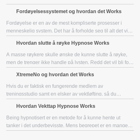
Fordøyelsessystemet og hvordan det Works
Fordøyelse er en av de mest kompliserte prosesser i
menneskelig system. Det har å forholde seg til alt det vi
har lyst til å sette i vår munn. En kort idé om hva
Hvordan slutte å røyke Hypnose Works
fordøyelse handler om vil fortelle oss
A masse røykere skulle ønske de kunne slutte å røyke,
men de trenger ikke handle på lysten. Redd det vil bli for
vanskelig, de viker unna fra prospektet og holde det
XtremeNo og hvordan det Works
gående med den destruktive vane. D
Hvis du er faktisk en fungerende medlem av
treningsstudio samt en elsker av vektløfting, så du
utvilsomt ønsker å finne konsekvensene av hardt arbeid,
Hvordan Vekttap Hypnose Works
ikke sant? Ofte likevel, kroppen er fremdeles på
Being hypnotisert er en metode for å kunne hente ut
tanker i det underbevisste. Mens begrepet er en mange
mennesker liker, de er nervøs for å faktisk ta del i den. De