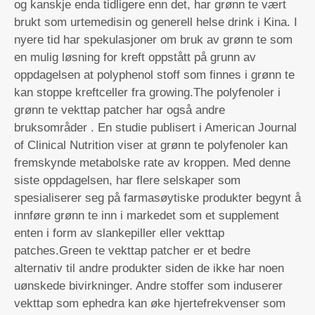
og kanskje enda tidligere enn det, har grønn te vært
brukt som urtemedisin og generell helse drink i Kina. I
nyere tid har spekulasjoner om bruk av grønn te som
en mulig løsning for kreft oppstått på grunn av
oppdagelsen at polyphenol stoff som finnes i grønn te
kan stoppe kreftceller fra growing.The polyfenoler i
grønn te vekttap patcher har også andre
bruksområder . En studie publisert i American Journal
of Clinical Nutrition viser at grønn te polyfenoler kan
fremskynde metabolske rate av kroppen. Med denne
siste oppdagelsen, har flere selskaper som
spesialiserer seg på farmasøytiske produkter begynt å
innføre grønn te inn i markedet som et supplement
enten i form av slankepiller eller vekttap
patches.Green te vekttap patcher er et bedre
alternativ til andre produkter siden de ikke har noen
uønskede bivirkninger. Andre stoffer som induserer
vekttap som ephedra kan øke hjertefrekvenser som