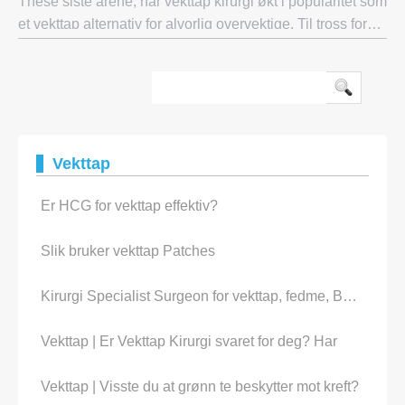
These siste årene, har vekttap kirurgi økt i popularitet som
et vekttap alternativ for alvorlig overvektige. Til tross for
dette er det imidlertid viktig å huske på at denne
fremgangsmåten er ikke for
Vekttap
Er HCG for vekttap effektiv?
Slik bruker vekttap Patches
Kirurgi Specialist Surgeon for vekttap, fedme, Bariatric
Vekttap | Er Vekttap Kirurgi svaret for deg? Har
Vekttap | Visste du at grønn te beskytter mot kreft?