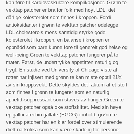
kan føre til kardiovaskulære komplikasjoner. Grønn te
vekttap patcher er bra for folk med høyt LDL, det
dårlige kolesterolet som finnes i kroppen. Fordi
antioksidanter i grønn te vekttap patcher ødelegge
LDL cholesterols mens samtidig styrke gode
kolesterolet i kroppen, en balanse i kroppen er
oppnådd som bare kunne føre til generelt god helse og
well-being.Green te vekttap patcher fungerer på to
måter. Først, de undertrykke appetitten naturlig og
trygt. En studie ved University of Chicago viste at
rotter når injisert med grønn te kan miste opptil 21%
av sin kroppsvekt. Dette skyldes det faktum at et stoff
som finnes i grønn te fungerer som en naturlig
appetitt-suppressant som staves av hunger.Green te
vekttap patcher også øke stoffskiftet. Med sin høye
epigallocatechin gallate (EGCG) innhold, grønn te
vekttap patcher har en klar fordel over stimulerende
diett narkotika som kan være skadelig for personer