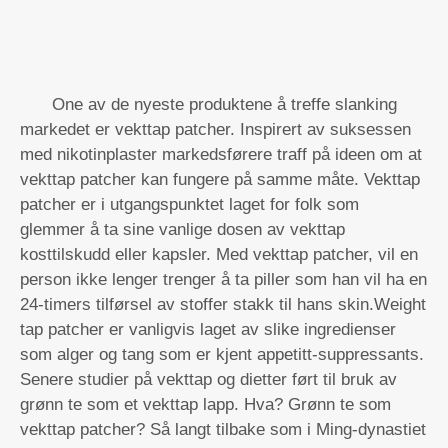
One av de nyeste produktene å treffe slanking
markedet er vekttap patcher. Inspirert av suksessen
med nikotinplaster markedsførere traff på ideen om at
vekttap patcher kan fungere på samme måte. Vekttap
patcher er i utgangspunktet laget for folk som
glemmer å ta sine vanlige dosen av vekttap
kosttilskudd eller kapsler. Med vekttap patcher, vil en
person ikke lenger trenger å ta piller som han vil ha en
24-timers tilførsel av stoffer stakk til hans skin.Weight
tap patcher er vanligvis laget av slike ingredienser
som alger og tang som er kjent appetitt-suppressants.
Senere studier på vekttap og dietter ført til bruk av
grønn te som et vekttap lapp. Hva? Grønn te som
vekttap patcher? Så langt tilbake som i Ming-dynastiet