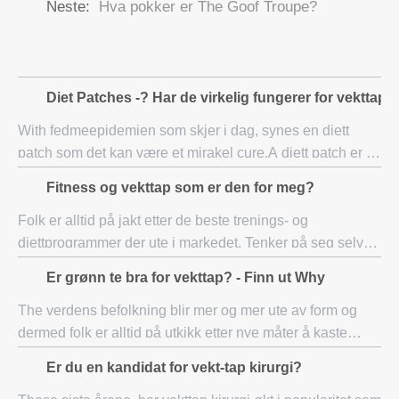
Neste:
Hva pokker er The Goof Troupe?
Diet Patches -? Har de virkelig fungerer for vekttap
With fedmeepidemien som skjer i dag, synes en diett
patch som det kan være et mirakel cure.A diett patch er en
liten selvklebende kvadrat noe sånt som en bandasje som
Fitness og vekttap som er den for meg?
du sted et sted på kroppen din so
Folk er alltid på jakt etter de beste trenings- og
diettprogrammer der ute i markedet. Tenker på seg selv
som en til å gå om du gjør det. Sannheten er at uansett
Er grønn te bra for vekttap? - Finn ut Why
hvilket program du velger å gjøre det
The verdens befolkning blir mer og mer ute av form og
dermed folk er alltid på utkikk etter nye måter å kaste
noen pounds og for å få den kroppen de har alltid drømt
Er du en kandidat for vekt-tap kirurgi?
om. Det er mange produkter som er