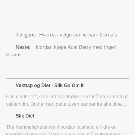
Tidligere:
Hvordan velge sunne barn Cereals
Neste:
Hvordan kjøpe Acai Berry med Ingen
Scams
Vekttap og Diet - Slik Go Om It
Eat mindre fett, som er hovednøkkelen for å ha kontroll på
vekten din. Du har hørt dette tusen ganger fra alle dine
godt wishers. Men det kan være en neve de som faktisk
Slik Diet
har hjulpet deg ut med riktig
The hemmeligheten om hvordan kosthold er ikke en
komplisert prosess. Mange har glemt at å kutte kalorier