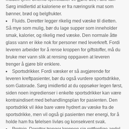
Sørg imidlertid at kaloriene er fra næringsrik mat som
bønner, brød og belgfrukter.
Fluids. Deretter legger rikelig med væske til dietten.
Så mye som mulig, bør du lage supper som inneholder
smak, kalorier, og rikelig med væske. Den normale åtte
glass vann er ikke nok for personer med leverkreft. Fordi
leveren arbeider for å rense kroppen for giftstoffer, må du
bruke mer vann slik at rensing oppgaven at leveren
trenger å gjøre blir enklere.
Sportsdrikker. Fordi væsker er så avgjørende for
leveren kreftpasienter, bør du også vurdere sportsdrikke,
som Gatorade. Sørg imidlertid at du oppsøker legen først,
siden noen ingredienser i enkelte sportsdrikker kan være
kontraindisert med behandlingsplan for pasienten. Den
sportsdrikk vil ikke bare være hydrert av væske fra de
sportsdrikke, men vil også gi pasienten mer energi, for å
holde ham fra følelsen livløs og konsekvent svak.
Protein. Deretter trenger kroppen sin rettferdige andel