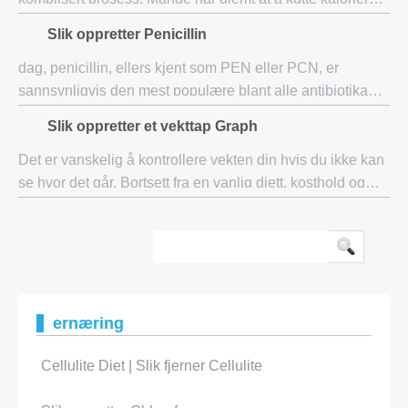
betyr å miste vekt. Nå kan du gjøre dette uten å være
Slik oppretter Penicillin
sulten! Ville det ikke vært flott om live
dag, penicillin, ellers kjent som PEN eller PCN, er
sannsynligvis den mest populære blant alle antibiotika
der ute. Som et antibiotikum, blir penicillin mye brukt for å
Slik oppretter et vekttap Graph
bekjempe bakterielle infeksjone
Det er vanskelig å kontrollere vekten din hvis du ikke kan
se hvor det går. Bortsett fra en vanlig diett, kosthold og
disiplin, er det svært viktig å holde oversikt over vekten
din for å finne ut om d
ernæring
Cellulite Diet | Slik fjerner Cellulite