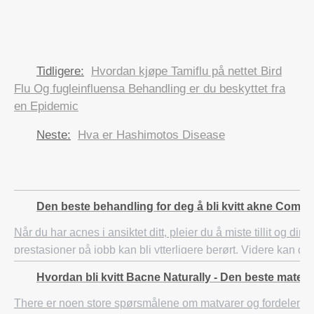
Tidligere:
Hvordan kjøpe Tamiflu på nettet Bird
Flu Og fugleinfluensa Behandling er du beskyttet fra
en Epidemic
Neste:
Hva er Hashimotos Disease
Den beste behandling for deg å bli kvitt akne Compl
Når du har acnes i ansiktet ditt, pleier du å miste tillit og dine
prestasjoner på jobb kan bli ytterligere berørt. Videre kan du
tolerere irritasjon og smerte, og du kan være lurt å skrape det
Hvordan bli kvitt Bacne Naturally - Den beste maten
There er noen store spørsmålene om matvarer og fordelene v