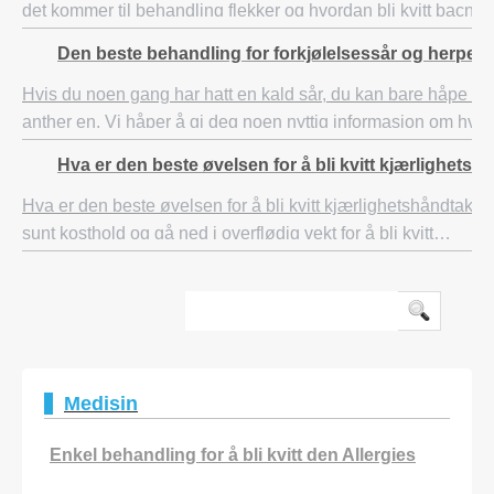
det kommer til behandling flekker og hvordan bli kvitt bacne
artikkelen tar opp disse spørsmålene og forsø
Den beste behandling for forkjølelsessår og herpes
Hvis du noen gang har hatt en kald sår, du kan bare håpe du a
anther en. Vi håper å gi deg noen nyttig informasjon om hva 
hvordan du får dem og noen forebyggende tiltak du kan ta for
Hva er den beste øvelsen for å bli kvitt kjærlighetsh
Hva er den beste øvelsen for å bli kvitt kjærlighetshåndtak? Spis et
sunt kosthold og gå ned i overflødig vekt for å bli kvitt
kjærlighetshåndtak. Kjærlighetshåndtak refererer til fettla
Medisin
Enkel behandling for å bli kvitt den Allergies