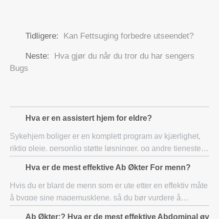
Tidligere:
Kan Fettsuging forbedre utseendet?
Neste:
Hva gjør du når du tror du har sengers
Bugs
Hva er en assistert hjem for eldre?
Sykehjem boliger er en komplett program av kjærlighet,
riktig pleie, personlig støtte løsninger, og andre tjenester.
Medisinsk boliger er eldre valg for oppnåelse av de
Hva er de mest effektive Ab Økter For menn?
gamle. De gir personlig pleie.
Hvis du er blant de menn som er ute etter en effektiv måte
å bygge sine magemusklene, så du bør vurdere å
gjennomføre et forskningsprosjekt om de beste ab
Ab Økter:? Hva er de mest effektive Abdominal øvels