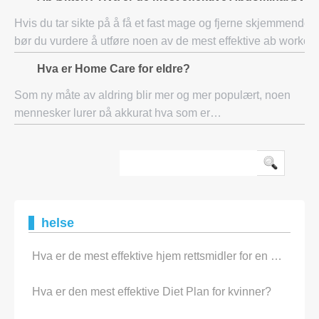
workouts som kan fungere perfekt for menn. Ab
Hvis du tar sikte på å få et fast mage og fjerne skjemmende m
bør du vurdere å utføre noen av de mest effektive ab workout
på en jevnlig basis. Den gode ting om å utføre diss
Hva er Home Care for eldre?
Som ny måte av aldring blir mer og mer populært, noen
mennesker lurer på akkurat hva som er
hjemmesykepleien. Begrepet hjemmetjenesten viser til
helse- og sosialtjenester som tilbys av utdannet helsep
helse
Hva er de mest effektive hjem rettsmidler for en spiker infeksjon?
Hva er den mest effektive Diet Plan for kvinner?