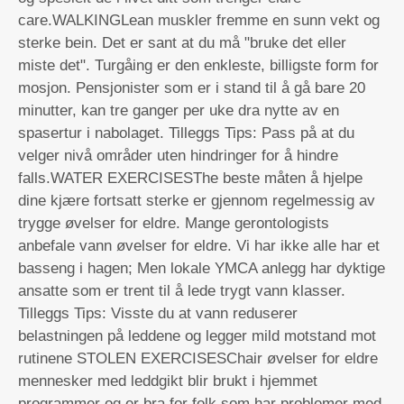
care.WALKINGLean muskler fremme en sunn vekt og
sterke bein. Det er sant at du må "bruke det eller
miste det". Turgåing er den enkleste, billigste form for
mosjon. Pensjonister som er i stand til å gå bare 20
minutter, kan tre ganger per uke dra nytte av en
spasertur i nabolaget. Tilleggs Tips: Pass på at du
velger nivå områder uten hindringer for å hindre
falls.WATER EXERCISESThe beste måten å hjelpe
dine kjære fortsatt sterke er gjennom regelmessig av
trygge øvelser for eldre. Mange gerontologists
anbefale vann øvelser for eldre. Vi har ikke alle har et
basseng i hagen; Men lokale YMCA anlegg har dyktige
ansatte som er trent til å lede trygt vann klasser.
Tilleggs Tips: Visste du at vann reduserer
belastningen på leddene og legger mild motstand mot
rutinene STOLEN EXERCISESChair øvelser for eldre
mennesker med leddgikt blir brukt i hjemmet
programmer og er bra for folk som har problemer med