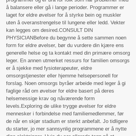
å balansere eller gå i lange perioder. Programmer er
laget for eldre øvelser for å styrke bein og muskler
uten å overanstrengelse til lungene eller ledd. Vekter
kan legges om desired.CONSULT DIN
PHYSICIANBefore du begynne å sette sammen noen
form for eldre øvelser, bør du vurdere din kjære ens
generelle helse og ta kontakt med din primære omsorg
leger. En annen utmerket ressurs for familien omsorgs
er å sjekke med fysioterapeuter, eldre
omsorgstjenester eller hjemme helsepersonell for
forslag. Noen omsorgs byråer arbeide med leger å gi
faglige råd om øvelser for eldre basert på deres
helsemessige krav og nåværende form
levels.Exploring de ulike trygge øvelser for eldre
mennesker i forbindelse med familiemedlemmer, før
de når en skjør stadium er sterkt anbefalt. Jo tidligere
du starter, jo mer sannsynlig programmene er å nytte