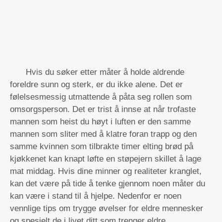
Hvis du søker etter måter å holde aldrende
foreldre sunn og sterk, er du ikke alene. Det er
følelsesmessig utmattende å påta seg rollen som
omsorgsperson. Det er trist å innse at når trofaste
mannen som heist du høyt i luften er den samme
mannen som sliter med å klatre foran trapp og den
samme kvinnen som tilbrakte timer elting brød på
kjøkkenet kan knapt løfte en støpejern skillet å lage
mat middag. Hvis dine minner og realiteter kranglet,
kan det være på tide å tenke gjennom noen måter du
kan være i stand til å hjelpe. Nedenfor er noen
vennlige tips om trygge øvelser for eldre mennesker
og spesielt de i livet ditt som trenger eldre