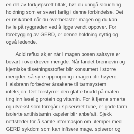
en del av forkjøpsrett tiltak, bør du unngå slouching
holdning som er svært farlig i denne forbindelse. Det
er risikabelt når du overbelaster magen og du kan
hvile på ryggraden ved å ligge vendt oppover. For
forebygging av GERD, er denne holdning nyttig og
også ledende.
Acid reflux skjer når i magen posen saltsyre er
bevart i overdreven mengde. Når landet brennevin og
kjemiske tilsetningsstoffer blir konsumert i større
mengder, så syre opphopning i magen blir høyere.
Halsbrann forbedrer årsakene til tarmsystem
infeksjon. Det forstyrrer den glatte brudd på maten
ting inn løselig protein og vitamin. For å fjerne smerte
og utvekst som foregår i spiserøret tube, er gode tarm
isolerte antihistamin kapsler blir anbefalt. Sjekk
nettsteder for å samle informasjon om ulemper med
GERD sykdom som kan infisere mage, spiserør og