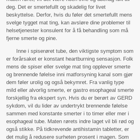
deg. Det er smertefullt og skadelig for livet
beskyttelse. Derfor, hvis du føler det smertefullt mens
svelge tygget mat ting, kan avsløre dine problemer til
helsetjenester konsulent for å få behandling som må
fjerne smerte og pine.
Inne i spiserøret tube, den viktigste symptom som
er forårsaket er konstant heartburning sensasjon. Folk
mens de spiser eller svelge mat ting opplever smerte
og brennende følelse inni matforsyning kanal som gjør
dem føler urolig og også bekymret. Fra vanlig type
mild eller alvorlig smerte, er gastro esophageal smerte
forskjellig fra ekspert syn. Hvis du er berørt av GERD
sykdom, vil du lider av undertrykt brennende følelse
sammen med konstante smerter i to timer eller mer i
esophageal tube. Maten rørets indre laget vil bli rød og
også stikke. På tidkrevende antihistamin tabletter, er
det mulig å redusere surheten prosent i magen. Som