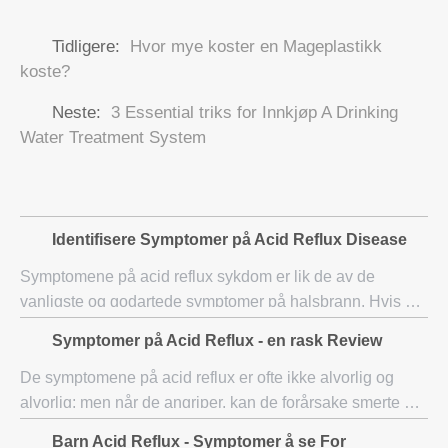
Tidligere:
Hvor mye koster en Mageplastikk
koste?
Neste:
3 Essential triks for Innkjøp A Drinking
Water Treatment System
Identifisere Symptomer på Acid Reflux Disease
Symptomene på acid reflux sykdom er lik de av de
vanligste og godartede symptomer på halsbrann. Hvis du
finner deg selv ofte lider av disse symptomene, bør du
Symptomer på Acid Reflux - en rask Review
kontakte lege eller helsepersonell for å
De symptomene på acid reflux er ofte ikke alvorlig og
alvorlig; men når de angriper, kan de forårsake smerte og
ubehag. GERD eller mer kjent som acid reflux er en
Barn Acid Reflux - Symptomer å se For