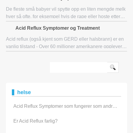
tilstand som skjer når røret brukes i
De fleste små babyer vil spytte opp en liten mengde melk
hver så ofte, for eksempel hvis de rape eller hoste etter
måltider. Dette er helt normalt og ingenting å bekymre seg
Acid Reflux Symptomer og Treatment
for. Men hvis barnet spytt
Acid reflux (også kjent som GERD eller halsbrann) er en
vanlig tilstand - Over 60 millioner amerikanere opplever
det minst en gang i måneden For noen er sure oppstøt en
midlertidig. fenomenet opplev
helse
Acid Reflux Symptomer som fungerer som andre Symptoms
Er Acid Reflux farlig?