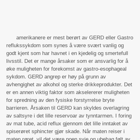
amerikanere er mest berørt av GERD eller Gastro
reflukssykdom som synes å være svært vanlig og
godt kjent som har havnet i en kjedelig og smertefull
livsstil. Det er mange årsaker som er ansvarlig for å
øke muligheten for forekomst av gastro-esophageal
sykdom. GERD angrep er høy på grunn av
avhengighet av alkohol og sterke drikkeprodukter. Det
er en annen viktig faktor som akselererer muligheten
for spredning av den fysiske forstyrrelse bryte
barrieren. Årsaken til GERD kan skyldes overlagring
av saltsyre i det lille reservoar av tynntarmen. I foring
av mat tube, acid reflux gjennom det lille inntaket av
spiserøret sphincter gjør skade. Når maten reiser i
maten røret, vil det være noen svie og ubehag følt av