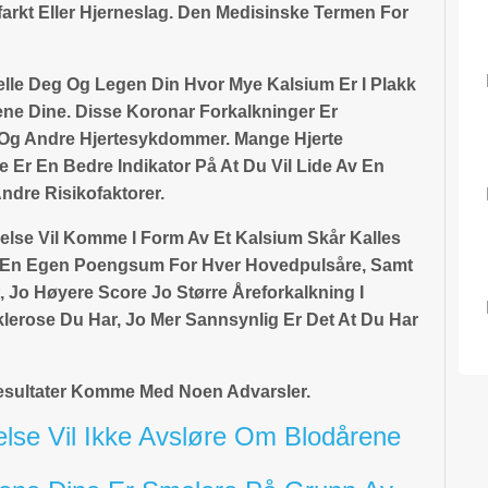
farkt Eller Hjerneslag. Den Medisinske Termen For
elle Deg Og Legen Din Hvor Mye Kalsium Er I Plakk
ene Dine. Disse Koronar Forkalkninger Er
g Og Andre Hjertesykdommer. Mange Hjerte
e Er En Bedre Indikator På At Du Vil Lide Av En
dre Risikofaktorer.
else Vil Komme I Form Av Et Kalsium Skår Kalles
 En Egen Poengsum For Hver Hovedpulsåre, Samt
 Jo Høyere Score Jo Større Åreforkalkning I
lerose Du Har, Jo Mer Sannsynlig Er Det At Du Har
resultater Komme Med Noen Advarsler.
lse Vil Ikke Avsløre Om Blodårene