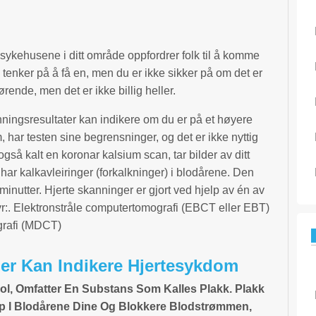
sykehusene i ditt område oppfordrer folk til å komme
 tenker på å få en, men du er ikke sikker på om det er
rende, men det er ikke billig heller.
anningsresultater kan indikere om du er på et høyere
m, har testen sine begrensninger, og det er ikke nyttig
også kalt en koronar kalsium scan, tar bilder av ditt
u har kalkavleiringer (forkalkninger) i blodårene. Den
5 minutter. Hjerte skanninger er gjort ved hjelp av én av
tyr:. Elektronstråle computertomografi (EBCT eller EBT)
grafi (MDCT)
er Kan Indikere Hjertesykdom
ol, Omfatter En Substans Som Kalles Plakk. Plakk
 I Blodårene Dine Og Blokkere Blodstrømmen,