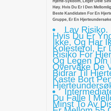
Hjerte-Sykdom, Leger Dele Sine
Høy. Hvis Du Er I Den Melloml
Beste Kandidaten For En Hjerte
Gruppe, Er En Hjerteundersøkel
Lav Risiko.
Hvis Du Er Yn
Ikke, Og Har I
Kolesterol, Er
Risiko For Hje
Og Legen Din E
Overvåke De V
Bidrar Til Hje
Kaste Bort Pe
Hjerteundersø
Intermediat
Du Falle I Mel
Minst To Av Di
Er Mellom 55 