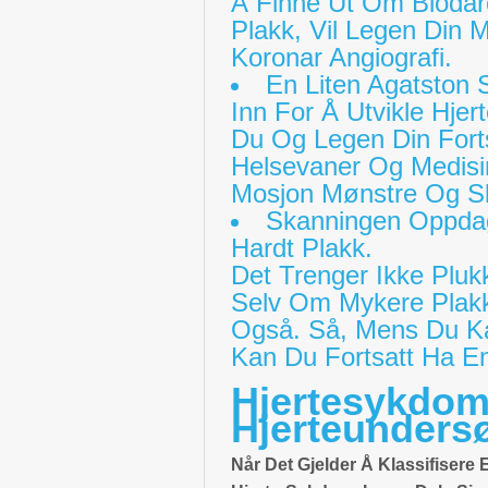
Å Finne Ut Om Blodår
Plakk, Vil Legen Din 
Koronar Angiografi.
En Liten Agatston 
Inn For Å Utvikle Hje
Du Og Legen Din Forts
Helsevaner Og Medisin
Mosjon Mønstre Og Sle
Skanningen Oppdag
Hardt Plakk.
Det Trenger Ikke Plu
Selv Om Mykere Plakk
Også. Så, Mens Du Ka
Kan Du Fortsatt Ha En 
Hjertesykdom
Hjerteunders
Når Det Gjelder Å Klassifisere 