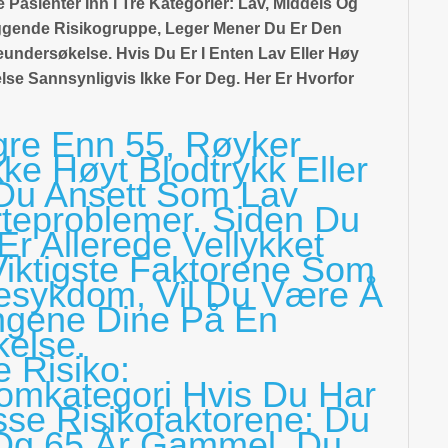
 Pasienter Inn I Tre Kategorier: Lav, Middels Og
iggende Risikogruppe, Leger Mener Du Er Den
undersøkelse. Hvis Du Er I Enten Lav Eller Høy
se Sannsynligvis Ikke For Deg. Her Er Hvorfor
gre Enn 55, Røyker
kke Høyt Blodtrykk Eller
 Du Ansett Som Lav
rteproblemer. Siden Du
r Allerede Vellykket
iktigste Faktorene Som
rtesykdom, Vil Du Være Å
ngene Dine På En
kelse.
e Risiko:
lomkategori Hvis Du Har
sse Risikofaktorene: Du
Og 65 År Gammel, Du