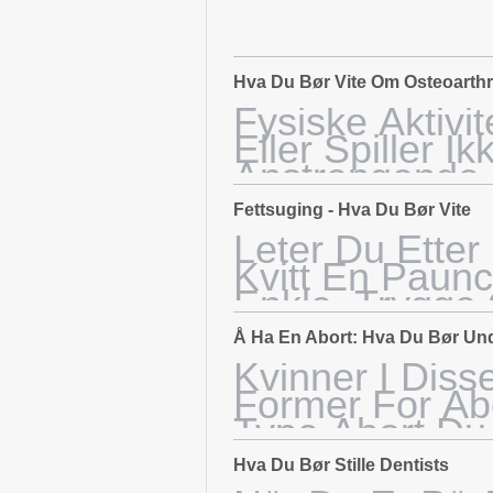
Hva Du Bør Vite Om Osteoarthri
Fysiske Aktivi
Eller Spiller 
Anstrengende F
Ikke Hvis Du E
Fettsuging - Hva Du Bør Vite
Ingen Verkend
Leter Du Etter
Det Er En Anne
Kvitt En Paun
Enkle, Trygge 
Er Fettsuging.
Å Ha En Abort: Hva Du Bør Un
Of Plastic Surg
Kvinner I Dis
Viser At Fettsu
Former For Ab
Type Abort Du
Etapper, Ligne
Hva Du Bør Stille Dentists
Det Er Tidlig A