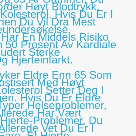
rder Høyt Blodtrykk,
Kolesterol. Hvis Du Er I
ien Du Vil Dra Mest
eundersøkelse.
Har En Middels Risiko
 50 Prosent Av Kardiale
ludert Sterke
g Hjerteinfarkt.
yker Eldre Enn 65 Som
nostisert Med Høyt
olesterol Setter Deg I
en. Hvis Du Er Eldre
Typer Helseproblemer,
Allerede Har Vært
 Hjerte-Problemer, Du
llerede Vet Du Er I
are. Et Hjerte