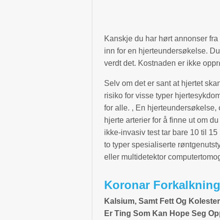
Kanskje du har hørt annonser fra 
inn for en hjerteundersøkelse. Du
verdt det. Kostnaden er ikke opprø
Selv om det er sant at hjertet sk
risiko for visse typer hjertesykdo
for alle. , En hjerteundersøkelse, 
hjerte arterier for å finne ut om d
ikke-invasiv test tar bare 10 til 1
to typer spesialiserte røntgenuts
eller multidetektor computertomo
Koronar Forkalkning
Kalsium, Samt Fett Og Kolester
Er Ting Som Kan Hope Seg Opp