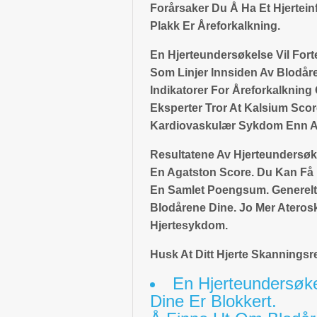
Forårsaker Du Å Ha Et Hjertein
Plakk Er Åreforkalkning.
En Hjerteundersøkelse Vil Fort
Som Linjer Innsiden Av Blodår
Indikatorer For Åreforkalknin
Eksperter Tror At Kalsium Scor
Kardiovaskulær Sykdom Enn An
Resultatene Av Hjerteundersøk
En Agatston Score. Du Kan Få
En Samlet Poengsum. Generelt,
Blodårene Dine. Jo Mer Aterosk
Hjertesykdom.
Husk At Ditt Hjerte Skannings
En Hjerteundersøke
Dine Er Blokkert.