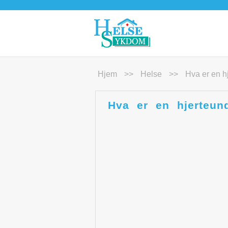
Hjem
>>
Helse
>>
Hva er en h
Hva er en hjerteun