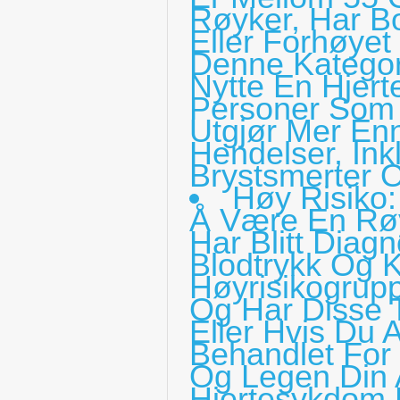
Røyker, Har Bo
Eller Forhøyet 
Denne Kategor
Nytte En Hjert
Personer Som 
Utgjør Mer Enn
Hendelser, Ink
Brystsmerter O
Høy Risiko:
Å Være En Rø
Har Blitt Diag
Blodtrykk Og K
Høyrisikogrupp
Og Har Disse 
Eller Hvis Du 
Behandlet For
Og Legen Din A
Hjertesykdom F