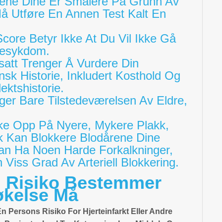
ene Dine Er Smalere På Grunn Av
Må Utføre En Annen Test Kalt En
Score Betyr Ikke At Du Vil Ikke Gå
rtesykdom.
att Trenger Å Vurdere Din
sk Historie, Inkludert Kosthold Og
ktshistorie.
er Bare Tilstedeværelsen Av Eldre,
kke Opp På Nyere, Mykere Plakk,
 Kan Blokkere Blodårene Dine
n Ha Noen Harde Forkalkninger,
Viss Grad Av Arteriell Blokkering.
 Risiko Bestemmer
økelse Må
En Persons Risiko For Hjerteinfarkt Eller Andre