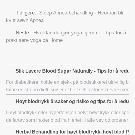
Tidligere:
Sleep Apnea behandling - Hvordan bli
kvitt søvn Apnea
Neste:
Hvordan du gjør yoga hjemme - tips for å
praktisere yoga på Home
Slik Lavere Blood Sugar Naturally - Tips for å redus
For diabetikere, holde en sjekk på blodsukkeret ufrivillig blir
følge en streng diett, spiser et helt sett av foreskrevne medi
øvelse diett. Mens g
Høyt blodtrykk årsaker og risiko og tips for å redus
Høyt blodtrykk eller hypertensjon betyr høyt trykk eller spenni
de fartøy som frakter blod fra hjertet til alle vev og organer i
vanligvis ingen
Herbal Behandling for høyt blodtrykk, høyt blod Pre