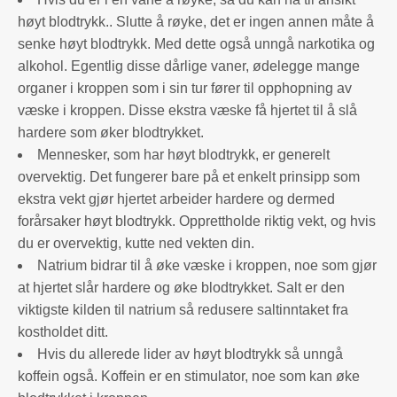
høyt blodtrykk.. Slutte å røyke, det er ingen annen måte å
senke høyt blodtrykk. Med dette også unngå narkotika og
alkohol. Egentlig disse dårlige vaner, ødelegge mange
organer i kroppen som i sin tur fører til opphopning av
væske i kroppen. Disse ekstra væske få hjertet til å slå
hardere som øker blodtrykket.
Mennesker, som har høyt blodtrykk, er generelt
overvektig. Det fungerer bare på et enkelt prinsipp som
ekstra vekt gjør hjertet arbeider hardere og dermed
forårsaker høyt blodtrykk. Opprettholde riktig vekt, og hvis
du er overvektig, kutte ned vekten din.
Natrium bidrar til å øke væske i kroppen, noe som gjør
at hjertet slår hardere og øke blodtrykket. Salt er den
viktigste kilden til natrium så redusere saltinntaket fra
kostholdet ditt.
Hvis du allerede lider av høyt blodtrykk så unngå
koffein også. Koffein er en stimulator, noe som kan øke