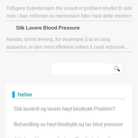
Tidligere hypertensjon ble ansett et problem knyttet til alder
men i dag millioner av mennesker lider med dette problemet,
det meste i aldersgruppen 30-50 år, urte behandling for høyt
Slik Lavere Blood Pressure
blodtrykk
Aerobic fysisk trening, for eksempel å ta en lang
spasertur, er den mest effektive måten å raskt redusere
blodtrykket og også dyp pust som gradvis dyp pusting har
vist seg å redusere BP. Men forbruker
helse
Slik kontroll og lavere høyt blodtrykk Problem?
Behandling av høyt blodtrykk og lav blod pressure