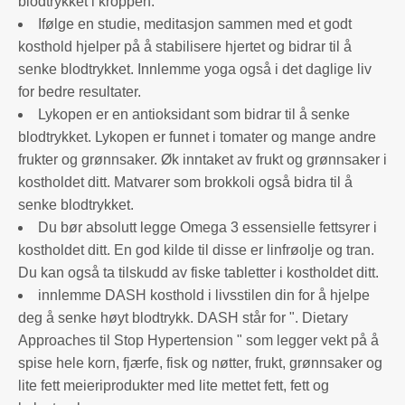
blodtrykket i kroppen.
Ifølge en studie, meditasjon sammen med et godt
kosthold hjelper på å stabilisere hjertet og bidrar til å
senke blodtrykket. Innlemme yoga også i det daglige liv
for bedre resultater.
Lykopen er en antioksidant som bidrar til å senke
blodtrykket. Lykopen er funnet i tomater og mange andre
frukter og grønnsaker. Øk inntaket av frukt og grønnsaker i
kostholdet ditt. Matvarer som brokkoli også bidra til å
senke blodtrykket.
Du bør absolutt legge Omega 3 essensielle fettsyrer i
kostholdet ditt. En god kilde til disse er linfrøolje og tran.
Du kan også ta tilskudd av fiske tabletter i kostholdet ditt.
innlemme DASH kosthold i livsstilen din for å hjelpe
deg å senke høyt blodtrykk. DASH står for ". Dietary
Approaches til Stop Hypertension " som legger vekt på å
spise hele korn, fjærfe, fisk og nøtter, frukt, grønnsaker og
lite fett meieriprodukter med lite mettet fett, fett og