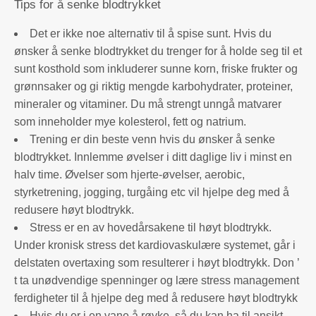
Tips for å senke blodtrykket
Det er ikke noe alternativ til å spise sunt. Hvis du
ønsker å senke blodtrykket du trenger for å holde seg til et
sunt kosthold som inkluderer sunne korn, friske frukter og
grønnsaker og gi riktig mengde karbohydrater, proteiner,
mineraler og vitaminer. Du må strengt unngå matvarer
som inneholder mye kolesterol, fett og natrium.
Trening er din beste venn hvis du ønsker å senke
blodtrykket. Innlemme øvelser i ditt daglige liv i minst en
halv time. Øvelser som hjerte-øvelser, aerobic,
styrketrening, jogging, turgåing etc vil hjelpe deg med å
redusere høyt blodtrykk.
Stress er en av hovedårsakene til høyt blodtrykk.
Under kronisk stress det kardiovaskulære systemet, går i
delstaten overtaxing som resulterer i høyt blodtrykk. Don ’
t ta unødvendige spenninger og lære stress management
ferdigheter til å hjelpe deg med å redusere høyt blodtrykk
Hvis du er i en vane å røyke, så du kan ha til ansikt