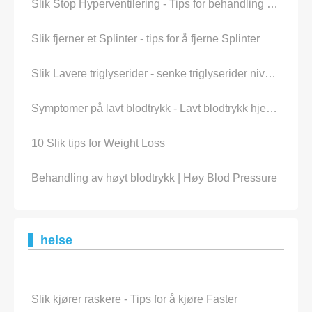
Slik Stop Hyperventilering - Tips for behandling Hyperventilation
Slik fjerner et Splinter - tips for å fjerne Splinter
Slik Lavere triglyserider - senke triglyserider nivåer, kosthold for å redusere høyt Triglyceride…
Symptomer på lavt blodtrykk - Lavt blodtrykk hjem rette, naturlig behandling for lavt blod Pressure
10 Slik tips for Weight Loss
Behandling av høyt blodtrykk | Høy Blod Pressure
helse
Slik kjører raskere - Tips for å kjøre Faster