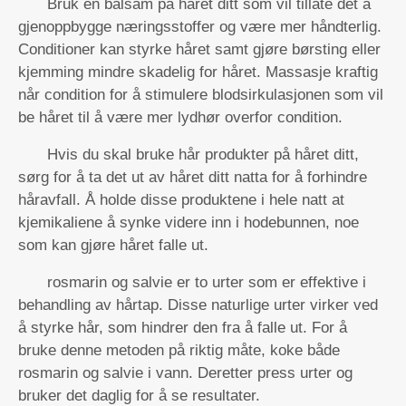
Bruk en balsam på håret ditt som vil tillate det å
gjenoppbygge næringsstoffer og være mer håndterlig.
Conditioner kan styrke håret samt gjøre børsting eller
kjemming mindre skadelig for håret. Massasje kraftig
når condition for å stimulere blodsirkulasjonen som vil
be håret til å være mer lydhør overfor condition.
Hvis du skal bruke hår produkter på håret ditt,
sørg for å ta det ut av håret ditt natta for å forhindre
håravfall. Å holde disse produktene i hele natt at
kjemikaliene å synke videre inn i hodebunnen, noe
som kan gjøre håret falle ut.
rosmarin og salvie er to urter som er effektive i
behandling av hårtap. Disse naturlige urter virker ved
å styrke hår, som hindrer den fra å falle ut. For å
bruke denne metoden på riktig måte, koke både
rosmarin og salvie i vann. Deretter press urter og
bruker det daglig for å se resultater.