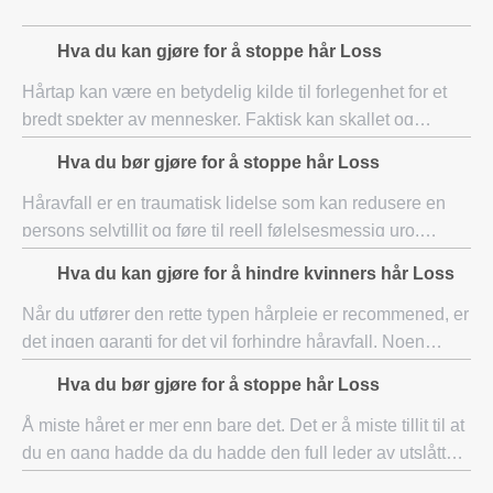
Hva du kan gjøre for å stoppe hår Loss
Hårtap kan være en betydelig kilde til forlegenhet for et
bredt spekter av mennesker. Faktisk kan skallet og
håravfall føre folk mye stress. Men det er lett å bekjempe
Hva du bør gjøre for å stoppe hår Loss
håravfall og skallet hvis du har
Håravfall er en traumatisk lidelse som kan redusere en
persons selvtillit og føre til reell følelsesmessig uro.
Nøkkelen til riktig behandling av hårtap er å forstå de
Hva du kan gjøre for å hindre kvinners hår Loss
behandlingstilbud som fungerer o
Når du utfører den rette typen hårpleie er recommened, er
det ingen garanti for det vil forhindre håravfall. Noen
ganger genetikk og hormoner spiller like stor rolle i
Hva du bør gjøre for å stoppe hår Loss
healthfulness av follikler som h
Å miste håret er mer enn bare det. Det er å miste tillit til at
du en gang hadde da du hadde den full leder av utslåtte
hår. Ikke gi etter for hårtap. Kjempe tilbake ved hjelp av