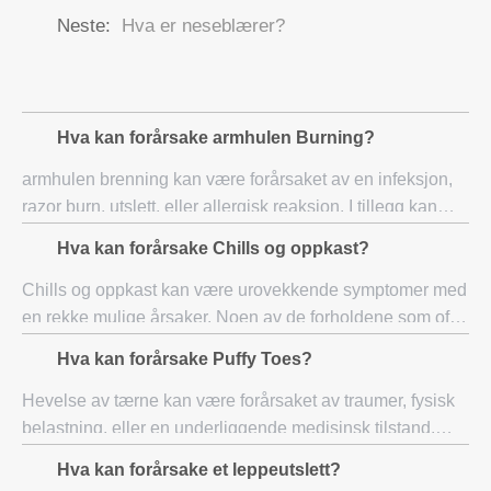
Neste:
Hva er neseblærer?
Hva kan forårsake armhulen Burning?
armhulen brenning kan være forårsaket av en infeksjon,
razor burn, utslett, eller allergisk reaksjon. I tillegg kan
eksponering for kjemikalier i antiperspiranter og
Hva kan forårsake Chills og oppkast?
deodoranter også bidra til denne f
Chills og oppkast kan være urovekkende symptomer med
en rekke mulige årsaker. Noen av de forholdene som ofte
involverer disse symptomene er matforgiftning,
Hva kan forårsake Puffy Toes?
gastroenteritt, eller tilbaketrekning fra al
Hevelse av tærne kan være forårsaket av traumer, fysisk
belastning, eller en underliggende medisinsk tilstand.
Beinbrudd eller kvestet leddbånd og sener følgende
Hva kan forårsake et leppeutslett?
stump traume ofte resulterer i puffy t