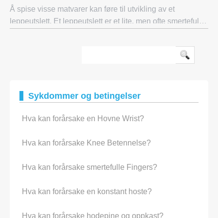
Å spise visse matvarer kan føre til utvikling av et
leppeutslett. Et leppeutslett er et lite, men ofte smertefullt
problem som kan forårsake mye ubehag for en person.
Siden utslettet ligger på munn
Sykdommer og betingelser
Hva kan forårsake en Hovne Wrist?
Hva kan forårsake Knee Betennelse?
Hva kan forårsake smertefulle Fingers?
Hva kan forårsake en konstant hoste?
Hva kan forårsake hodepine og oppkast?