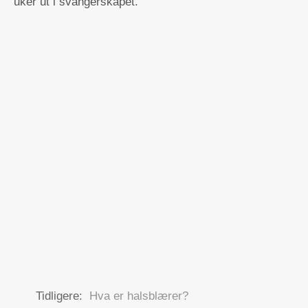
uker ut i svangerskapet.
Tidligere:
Hva er halsblærer?