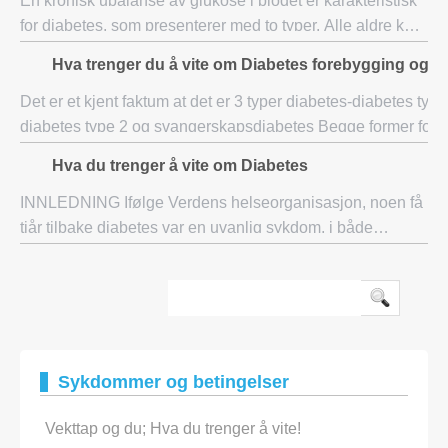
En kronisk ubalanse av glukose i blodet er karakteristisk
for diabetes, som presenterer med to typer. Alle aldre kan
bli offer for diabetes, men i unge mennesker, insulin
Hva trenger du å vite om Diabetes forebygging og t
produksjoner opphører helt. E
Det er et kjent faktum at det er 3 typer diabetes-diabetes type
diabetes type 2 og svangerskapsdiabetes Begge former for 
resultat i høyt nivå av sukker i blodet. I tilfelle av type 1 diabe
Hva du trenger å vite om Diabetes
INNLEDNING Ifølge Verdens helseorganisasjon, noen få
tiår tilbake diabetes var en uvanlig sykdom, i både
industriland og utviklingsland. I dag, er historien en
annen. Det er foreløpig anslått at ove
Sykdommer og betingelser
Vekttap og du; Hva du trenger å vite!