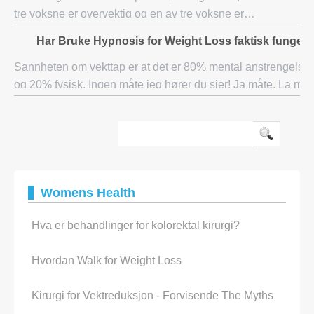
tre voksne er overvektig og en av tre voksne er
overvektige eller ekstremt overvektig. Gitt satsene for
Har Bruke Hypnosis for Weight Loss faktisk fungere
overvektig, er det forventet at det sku
Sannheten om vekttap er at det er 80% mental anstrengelse
og 20% ​​fysisk. Ingen måte jeg hører du sier! Ja måte. La me
fortelle deg hvorfor. Vi vet alle at for mange søtsaker,
sjokolade, kaker og fe
Womens Health
Hva er behandlinger for kolorektal kirurgi?
Hvordan Walk for Weight Loss
Kirurgi for Vektreduksjon - Forvisende The Myths