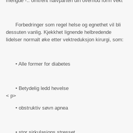
mengde -.. omtrent halvparten din overflod form vekt
Forbedringer som regel helse og egnethet vil bli
dessuten vanlig. Kjekkhet lignende helbredende
lidelser normalt øke etter vektreduksjon kirurgi, som:
• Alle former for diabetes
• Betydelig ledd hevelse
< p>
• obstruktiv søvn apnea
• stor sirkulasjons stresset