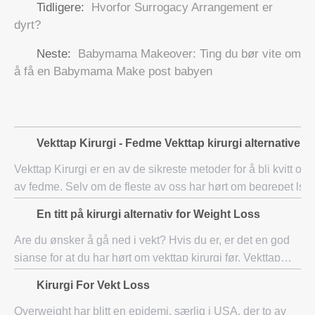
Tidligere:
Hvorfor Surrogacy Arrangement er
dyrt?
Neste:
Babymama Makeover: Ting du bør vite om
å få en Babymama Make post babyen
Vekttap Kirurgi - Fedme Vekttap kirurgi alternativer 
Vekttap Kirurgi er en av de sikreste metoder for å bli kvitt o
av fedme. Selv om de fleste av oss har hørt om begrepet lsq
En titt på kirurgi alternativ for Weight Loss
Are du ønsker å gå ned i vekt? Hvis du er, er det en god
sjanse for at du har hørt om vekttap kirurgi før. Vekttap
kirurgi er hvor mange mennesker mister vekt. Selv om
Kirurgi For Vekt Loss
vekttap kirurgi har hjulpet tuse
Overweight har blitt en epidemi, særlig i USA, der to av