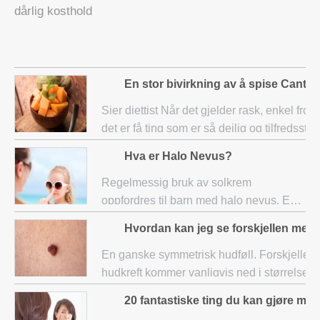
dårlig kosthold
En stor bivirkning av å spise Cantal
Sier diettist Når det gjelder rask, enkel frokost,
det er få ting som er så deilig og tilfredsstil
som å grave seg ned i en perfekt moden
Hva er Halo Nevus?
fruktkopp - spesielt en som har store biter a
cantaloup
Regelmessig bruk av solkrem
oppfordres til barn med halo nevus. En
halo nevus er en godartet hudskade
Hvordan kan jeg se forskjellen mell
som vanligvis finnes hos barn, men det
kan finnes hos individer i alle aldre. Det
En ganske symmetrisk hudføll. Forskjellen mellom en føflekk og
er faktisk en
hudkreft kommer vanligvis ned i størrelse, 
om hudkreft ofte bare kan diagnostiseres g
20 fantastiske ting du kan gjøre med