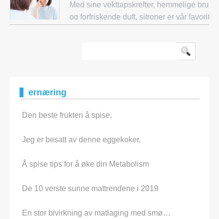
Med sine vekttapskrefter, hemmelige bruks
og forfriskende duft, sitroner er vår favoritt
Kid. Ikke bare er de gule kulene rike på 10
daglige anbefalte inntaket av vitamin C
ernæring
Den beste frukten å spise,
Jeg er besatt av denne eggekoker,
Å spise tips for å øke din Metabolism
De 10 verste sunne mattrendene i 2019
En stor bivirkning av matlaging med smø…