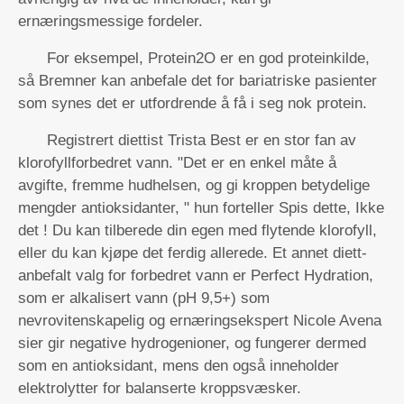
ernæringsmessige fordeler.
For eksempel, Protein2O er en god proteinkilde,
så Bremner kan anbefale det for bariatriske pasienter
som synes det er utfordrende å få i seg nok protein.
Registrert diettist Trista Best er en stor fan av
klorofyllforbedret vann. "Det er en enkel måte å
avgifte, fremme hudhelsen, og gi kroppen betydelige
mengder antioksidanter, " hun forteller
Spis dette, Ikke
det
! Du kan tilberede din egen med flytende klorofyll,
eller du kan kjøpe det ferdig allerede. Et annet diett-
anbefalt valg for forbedret vann er Perfect Hydration,
som er alkalisert vann (pH 9,5+) som
nevrovitenskapelig og ernæringsekspert Nicole Avena
sier gir negative hydrogenioner, og fungerer dermed
som en antioksidant, mens den også inneholder
elektrolytter for balanserte kroppsvæsker.