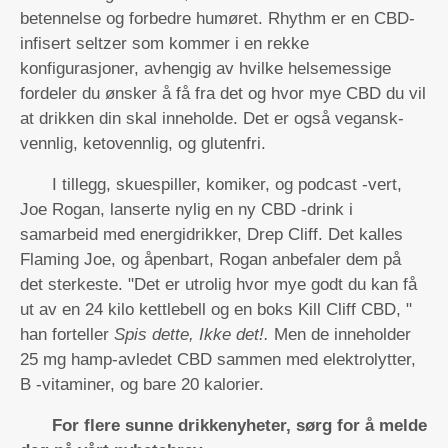
betennelse og forbedre humøret. Rhythm er en CBD-
infisert seltzer som kommer i en rekke
konfigurasjoner, avhengig av hvilke helsemessige
fordeler du ønsker å få fra det og hvor mye CBD du vil
at drikken din skal inneholde. Det er også vegansk-
vennlig, ketovennlig, og glutenfri.
I tillegg, skuespiller, komiker, og podcast -vert,
Joe Rogan, lanserte nylig en ny CBD -drink i
samarbeid med energidrikker, Drep Cliff. Det kalles
Flaming Joe, og åpenbart, Rogan anbefaler dem på
det sterkeste. "Det er utrolig hvor mye godt du kan få
ut av en 24 kilo kettlebell og en boks Kill Cliff CBD, "
han forteller
Spis dette, Ikke det!.
Men de inneholder
25 mg hamp-avledet CBD sammen med elektrolytter,
B -vitaminer, og bare 20 kalorier.
For flere sunne drikkenyheter, sørg for å melde