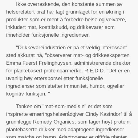
Ikke overraskende, den konstante summen av
helserelatert prat har lagt grunnlaget for en økning i
produkter som er ment å forbedre helse og velvære,
inkludert mat, kosttilskudd, og drikkevarer som
inneholder funksjonelle ingredienser.
"Drikkevareindustrien er på et veldig interessant
sted akkurat nå, "observerer mat- og drikkeeksperten
Emma Fuerst Frelinghuysen, administrerende direktør
for plantebasert proteinbarmerke, R.E.D.D. "Det er en
uvanlig høy etterspørsel etter funksjonelle
ingredienser som støtter immunitet, humør, og/eller
kognitiv funksjon. "
Tanken om "mat-som-medisin" er det som
inspirerte ernæringshelserådgiver Cindy Kasindorf til å
grunnlegge Remedy Organics, som lager høyt protein,
plantebaserte drikker med adaptogene ingredienser
som matcha og hamp. Adaptogener er giftfrie planter