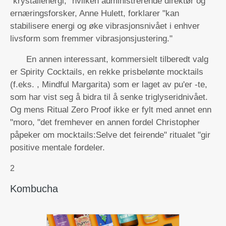
"krystallenergi, "hvilken administrerende direktør og
ernæringsforsker, Anne Hulett, forklarer "kan
stabilisere energi og øke vibrasjonsnivået i enhver
livsform som fremmer vibrasjonsjustering."
En annen interessant, kommersielt tilberedt valg
er Spirity Cocktails, en rekke prisbelønte mocktails
(f.eks.
, Mindful Margarita) som er laget av pu'er -te,
som har vist seg å bidra til å senke triglyseridnivået.
Og mens Ritual Zero Proof ikke er fylt med annet enn
"moro, "det fremhever en annen fordel Christopher
påpeker om mocktails:Selve det feirende" ritualet "gir
positive mentale fordeler.
2
Kombucha