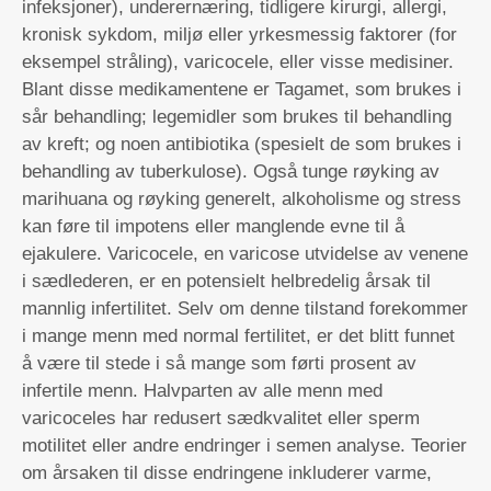
infeksjoner), underernæring, tidligere kirurgi, allergi,
kronisk sykdom, miljø eller yrkesmessig faktorer (for
eksempel stråling), varicocele, eller visse medisiner.
Blant disse medikamentene er Tagamet, som brukes i
sår behandling; legemidler som brukes til behandling
av kreft; og noen antibiotika (spesielt de som brukes i
behandling av tuberkulose). Også tunge røyking av
marihuana og røyking generelt, alkoholisme og stress
kan føre til impotens eller manglende evne til å
ejakulere. Varicocele, en varicose utvidelse av venene
i sædlederen, er en potensielt helbredelig årsak til
mannlig infertilitet. Selv om denne tilstand forekommer
i mange menn med normal fertilitet, er det blitt funnet
å være til stede i så mange som førti prosent av
infertile menn. Halvparten av alle menn med
varicoceles har redusert sædkvalitet eller sperm
motilitet eller andre endringer i semen analyse. Teorier
om årsaken til disse endringene inkluderer varme,