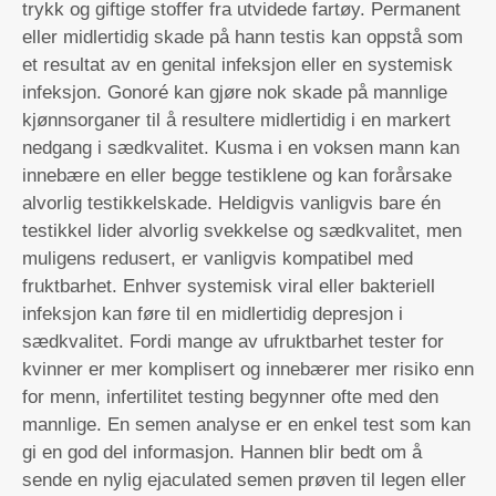
trykk og giftige stoffer fra utvidede fartøy. Permanent
eller midlertidig skade på hann testis kan oppstå som
et resultat av en genital infeksjon eller en systemisk
infeksjon. Gonoré kan gjøre nok skade på mannlige
kjønnsorganer til å resultere midlertidig i en markert
nedgang i sædkvalitet. Kusma i en voksen mann kan
innebære en eller begge testiklene og kan forårsake
alvorlig testikkelskade. Heldigvis vanligvis bare én
testikkel lider alvorlig svekkelse og sædkvalitet, men
muligens redusert, er vanligvis kompatibel med
fruktbarhet. Enhver systemisk viral eller bakteriell
infeksjon kan føre til en midlertidig depresjon i
sædkvalitet. Fordi mange av ufruktbarhet tester for
kvinner er mer komplisert og innebærer mer risiko enn
for menn, infertilitet testing begynner ofte med den
mannlige. En semen analyse er en enkel test som kan
gi en god del informasjon. Hannen blir bedt om å
sende en nylig ejaculated semen prøven til legen eller